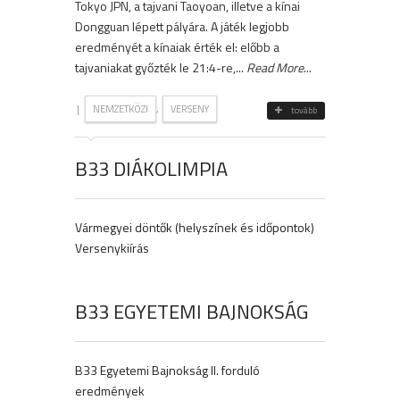
Tokyo JPN, a tajvani Taoyoan, illetve a kínai
Dongguan lépett pályára. A játék legjobb
eredményét a kínaiak érték el: előbb a
tajvaniakat győzték le 21:4-re,...
Read More
...
|
,
NEMZETKÖZI
VERSENY
tovább
B33 DIÁKOLIMPIA
Vármegyei döntők (helyszínek és időpontok)
Versenykiírás
B33 EGYETEMI BAJNOKSÁG
B33 Egyetemi Bajnokság II. forduló
eredmények