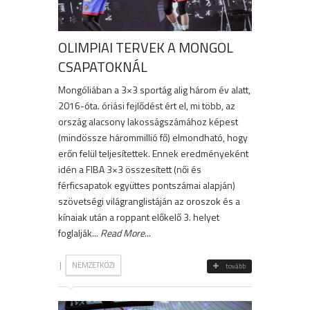
OLIMPIAI TERVEK A MONGOL
CSAPATOKNÁL
Mongóliában a 3×3 sportág alig három év alatt,
2016-óta. óriási fejlődést ért el, mi több, az
ország alacsony lakosságszámához képest
(mindössze hárommillió fő) elmondható, hogy
erőn felül teljesítettek. Ennek eredményeként
idén a FIBA 3×3 összesített (női és
férficsapatok együttes pontszámai alapján)
szövetségi világranglistáján az oroszok és a
kínaiak után a roppant előkelő 3. helyet
foglalják...
Read More
...
|
NEMZETKÖZI
tovább