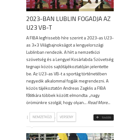
2023-BAN LUBLIN FOGADJA AZ
U23 VB-T
A FIBA legfrissebb híre szerint a 2023-as U23-
as 3×3 Világbajnokságot a lengyelországi
Lublinban rendezik. A hírt a nemzetközi
szövetség és a Lengyel Kosárlabda Szövetség
tegnapi közös sajtótájékoztatóján jelentette
be. Az U23-as VB-t a sportág történetében
negyedik alkalommal fogják megrendezni. A
közös tájékoztatón Andreas Zagklis a FIBA
főtitkára többek között elmondta: „nagy
örömünkre szolgál, hogy olyan...
Read More
...
|
,
NEMZETKÖZI
VERSENY
tovább