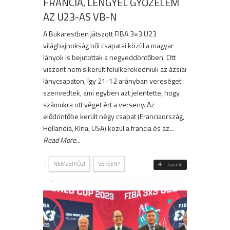
FRANCIA, LENGYEL GYŐZELEM
AZ U23-AS VB-N
A Bukarestben játszott FIBA 3×3 U23
világbajnokság női csapatai közül a magyar
lányok is bejutottak a negyeddöntőben. Ott
viszont nem sikerült felülkerekedniük az ázsiai
lánycsapaton, így 21-12 arányban vereséget
szenvedtek, ami egyben azt jelentette, hogy
számukra ott véget ért a verseny. Az
elődöntőbe került négy csapat (Franciaország,
Hollandia, Kína, USA) közül a francia és az...
Read More
...
|
,
NEMZETKÖZI
VERSENY
tovább