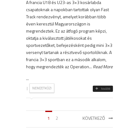
A francia U18 és U23-as 3×3 kosárlabda
csapatoknak a napokban tartottak olyan Fast
Track rendezvényt, amelyet korábban több
éven keresztül Magyarországon is
megrendeztek. Ez az átfogó program képzi,
oktatja a kiválasztott játékosokat és
sportvezetőket, befejezésként pedig mini 3×3
versenyt tartanak a résztvevő sportolóknak. A
francia 3×3 sportban ez a második alkalom,
hogy megrendezték az Operation...
Read More
...
|
NEMZETKÖZI
tovább
1
2
KÖVETKEZŐ