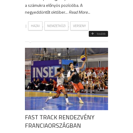
a számukra előnyös pozícióba. A
negyeddöntőt október...
Read More
...
|
,
,
HAZAI
NEMZETKÖZI
VERSENY
tovább
FAST TRACK RENDEZVÉNY
FRANCIAORSZÁGBAN