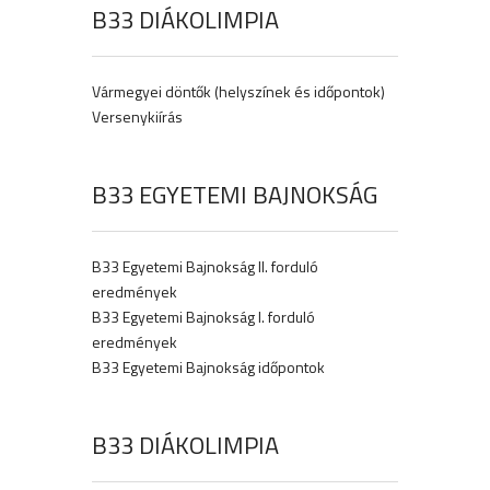
B33 DIÁKOLIMPIA
Vármegyei döntők (helyszínek és időpontok)
Versenykiírás
B33 EGYETEMI BAJNOKSÁG
B33 Egyetemi Bajnokság II. forduló
eredmények
B33 Egyetemi Bajnokság I. forduló
eredmények
B33 Egyetemi Bajnokság időpontok
B33 DIÁKOLIMPIA