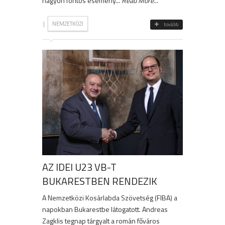
nagyon fontos esemény...
Read More
...
|
NEMZETKÖZI
tovább
AZ IDEI U23 VB-T
BUKARESTBEN RENDEZIK
A Nemzetközi Kosárlabda Szövetség (FIBA) a
napokban Bukarestbe látogatott. Andreas
Zagklis tegnap tárgyalt a román főváros