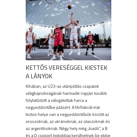
KETTŐS VERESÉGGEL KIESTEK
A LÁNYOK
Kínában, az U23-as utánpótlás csapatok
világbajnokságának harmadik napján tovább
folytatódott a válogatottak harca a
negyeddöntőbe jutásért. A férfiaknál már
biztos helye van a negyeddöntősök között az
oroszoknak, az ukránoknak, az olaszoknak és
az argentínoknak. Négy hely még „kiadó”, a B
és a D csoport legjobbjai kerülhetnek be ebbe