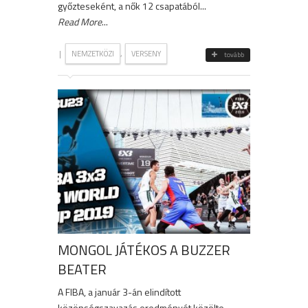
győzteseként, a nők 12 csapatából...
Read More
...
|
,
NEMZETKÖZI
VERSENY
tovább
MONGOL JÁTÉKOS A BUZZER
BEATER
A FIBA, a január 3-án elindított
közönségszavazás eredményét közölte