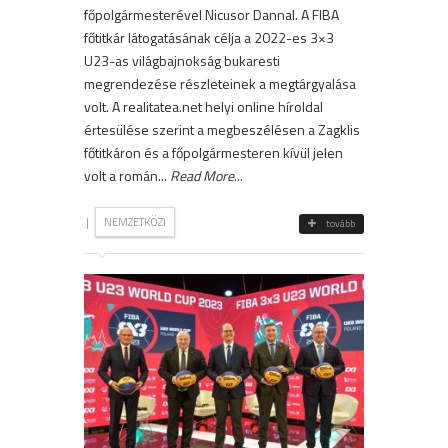
főpolgármesterével Nicusor Dannal. A FIBA
főtitkár látogatásának célja a 2022-es 3×3
U23-as világbajnokság bukaresti
megrendezése részleteinek a megtárgyalása
volt. A realitatea.net helyi online híroldal
értesülése szerint a megbeszélésen a Zagklis
főtitkáron és a főpolgármesteren kívül jelen
volt a román...
Read More
...
|
NEMZETKÖZI
tovább