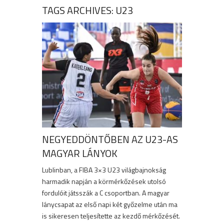
TAGS ARCHIVES: U23
NEGYEDDÖNTŐBEN AZ U23-AS
MAGYAR LÁNYOK
Lublinban, a FIBA 3×3 U23 világbajnokság
harmadik napján a körmérkőzések utolsó
fordulóit játsszák a C csoportban. A magyar
lánycsapat az első napi két győzelme után ma
is sikeresen teljesítette az kezdő mérkőzését.