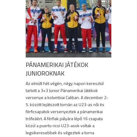
PÁNAMERIKAI JÁTÉKOK
JUNIOROKNAK
Az elmúlt hét végén, négy napon keresztül
tartott a 3×3 Junior Pánamerikai Játékok
versenye a kolumbiai Caliban. A december 2-
5. között lejátszott tornán az U23-as női és
férficsapatok versenyeztek a pánamerikai
trófeáért. A férfiak pályára lépő 16 csapata
közül a puerto ricoi U23-asok voltak a
legsikeresebbek és végeztek a torna