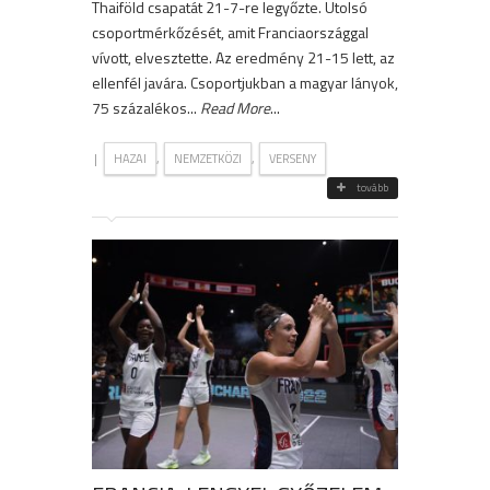
Thaiföld csapatát 21-7-re legyőzte. Utolsó
csoportmérkőzését, amit Franciaországgal
vívott, elvesztette. Az eredmény 21-15 lett, az
ellenfél javára. Csoportjukban a magyar lányok,
75 százalékos...
Read More
...
|
,
,
HAZAI
NEMZETKÖZI
VERSENY
tovább