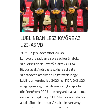
LUBLINBAN LESZ JÖVŐRE AZ
U23-AS VB
2021 végén, december 20-án
Lengyelországban az ország kosárlabda
szövetségének vezetői aláírták a FIBA
főtitkárával, Andreas Zagklis-szel azt a
szerződést, amelyben rögzítették, hogy
Lublinban rendezik a 2023-as, FIBA 3×3 U23
világbajnokságot. A világversenyt a sportág
történetében 2023-ban negyedik alkalommal
rendezik majd meg. A FIBA főtitkára az aláírás
alkalmából elmondta: „Ez a lublini verseny