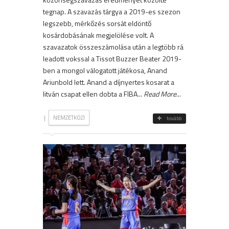
tegnap. A szavazás tárgya a 2019-es szezon
legszebb, mérkőzés sorsát eldöntő
kosárdobásának megjelölése volt. A
szavazatok összeszámolása után a legtöbb rá
leadott vokssal a Tissot Buzzer Beater 2019-
ben a mongol válogatott játékosa, Anand
Ariunbold lett. Anand a díjnyertes kosarat a
litván csapat ellen dobta a FIBA...
Read More
...
|
NEMZETKÖZI
tovább