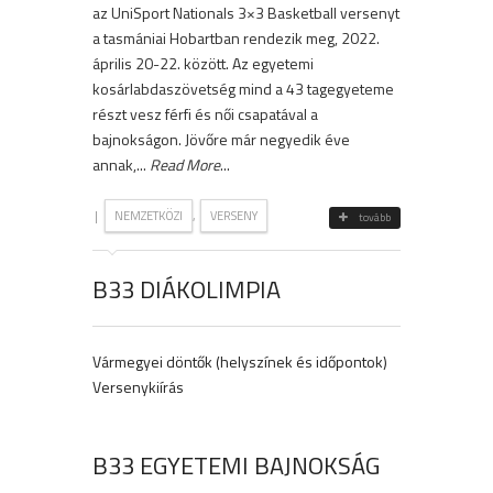
az UniSport Nationals 3×3 Basketball versenyt
a tasmániai Hobartban rendezik meg, 2022.
április 20-22. között. Az egyetemi
kosárlabdaszövetség mind a 43 tagegyeteme
részt vesz férfi és női csapatával a
bajnokságon. Jövőre már negyedik éve
annak,...
Read More
...
|
,
NEMZETKÖZI
VERSENY
tovább
B33 DIÁKOLIMPIA
Vármegyei döntők (helyszínek és időpontok)
Versenykiírás
B33 EGYETEMI BAJNOKSÁG