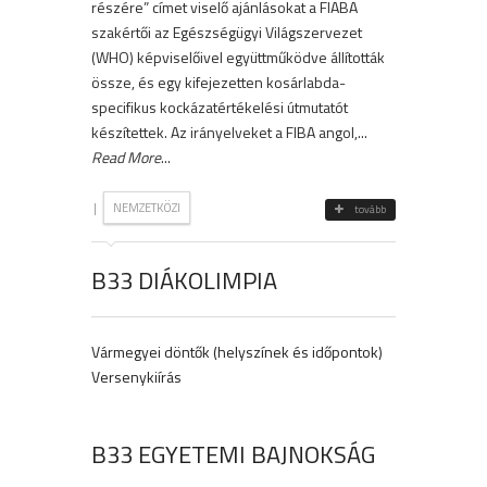
részére” címet viselő ajánlásokat a FIABA
szakértői az Egészségügyi Világszervezet
(WHO) képviselőivel együttműködve állították
össze, és egy kifejezetten kosárlabda-
specifikus kockázatértékelési útmutatót
készítettek. Az irányelveket a FIBA angol,...
Read More
...
|
NEMZETKÖZI
tovább
B33 DIÁKOLIMPIA
Vármegyei döntők (helyszínek és időpontok)
Versenykiírás
B33 EGYETEMI BAJNOKSÁG