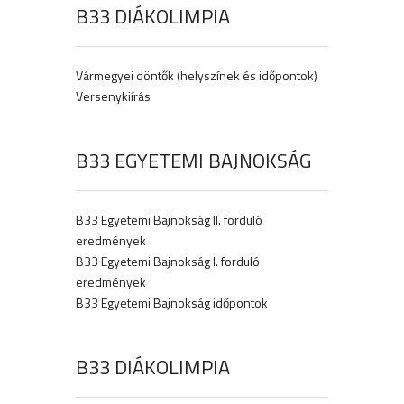
B33 DIÁKOLIMPIA
Vármegyei döntők (helyszínek és időpontok)
Versenykiírás
B33 EGYETEMI BAJNOKSÁG
B33 Egyetemi Bajnokság II. forduló
eredmények
B33 Egyetemi Bajnokság I. forduló
eredmények
B33 Egyetemi Bajnokság időpontok
B33 DIÁKOLIMPIA