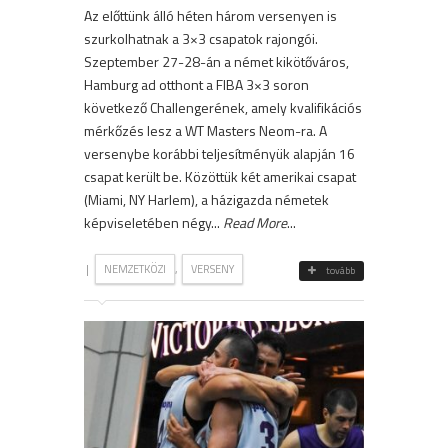
Az előttünk álló héten három versenyen is
szurkolhatnak a 3×3 csapatok rajongói.
Szeptember 27-28-án a német kikötőváros,
Hamburg ad otthont a FIBA 3×3 soron
következő Challengerének, amely kvalifikációs
mérkőzés lesz a WT Masters Neom-ra. A
versenybe korábbi teljesítményük alapján 16
csapat került be. Közöttük két amerikai csapat
(Miami, NY Harlem), a házigazda németek
képviseletében négy...
Read More
...
|
,
NEMZETKÖZI
VERSENY
tovább