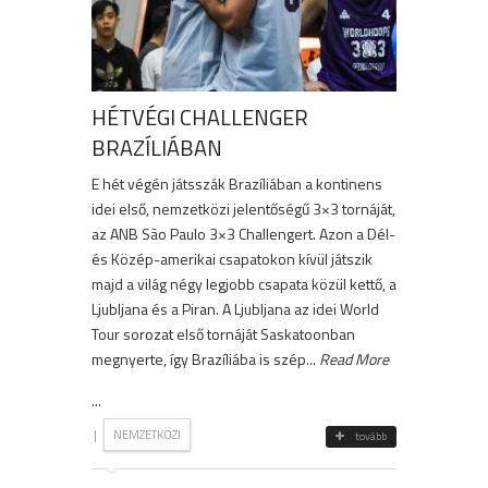
HÉTVÉGI CHALLENGER
BRAZÍLIÁBAN
E hét végén játsszák Brazíliában a kontinens
idei első, nemzetközi jelentőségű 3×3 tornáját,
az ANB São Paulo 3×3 Challengert. Azon a Dél-
és Közép-amerikai csapatokon kívül játszik
majd a világ négy legjobb csapata közül kettő, a
Ljubljana és a Piran. A Ljubljana az idei World
Tour sorozat első tornáját Saskatoonban
megnyerte, így Brazíliába is szép...
Read More
...
|
NEMZETKÖZI
tovább