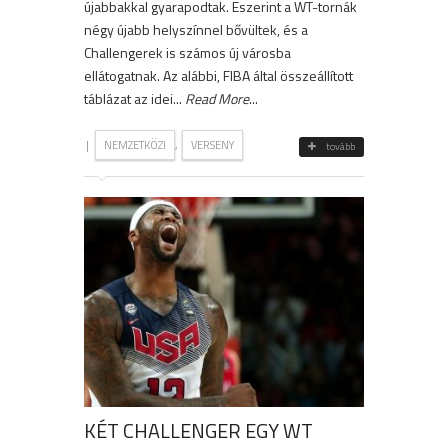
újabbakkal gyarapodtak. Eszerint a WT-tornák
négy újabb helyszínnel bővültek, és a
Challengerek is számos új városba
ellátogatnak. Az alábbi, FIBA által összeállított
táblázat az idei...
Read More
...
|
,
NEMZETKÖZI
VERSENY
tovább
KÉT CHALLENGER EGY WT