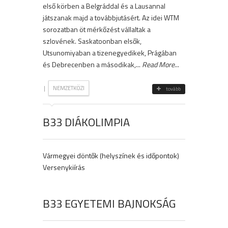
első körben a Belgráddal és a Lausannal
játszanak majd a továbbjutásért. Az idei WTM
sorozatban öt mérkőzést vállaltak a
szlovének. Saskatoonban elsők,
Utsunomiyaban a tizenegyedikek, Prágában
és Debrecenben a másodikak,...
Read More
...
|
NEMZETKÖZI
tovább
B33 DIÁKOLIMPIA
Vármegyei döntők (helyszínek és időpontok)
Versenykiírás
B33 EGYETEMI BAJNOKSÁG