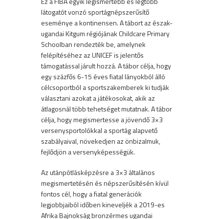
Ez a FIBA egyik legismertebb és legtöbb
látogatót vonzó sportágnépszerűsítő
eseménye a kontinensen. A tábort az észak-
ugandai Kitgum régiójának Childcare Primary
Schoolban rendezték be, amelynek
felépítéséhez az UNICEF is jelentős
támogatással járult hozzá. A tábor célja, hogy
egy százfős 6-15 éves fiatal lányokból álló
célcsoportból a sportszakemberek ki tudják
választani azokat a játékosokat, akik az
átlagosnál több tehetséget mutatnak. A tábor
célja, hogy megismertesse a jövendő 3×3
versenysportolókkal a sportág alapvető
szabályaival, növekedjen az önbizalmuk,
fejlődjön a versenyképességük.
Az utánpótlásképzésre a 3×3 általános
megismertetésén és népszerűsítésén kívül
fontos cél, hogy a fiatal generációk
legjobbjaiból időben kineveljék a 2019-es
Afrika Bajnokság bronzérmes ugandai