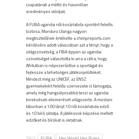
csapatának a méltó és hasonlóan
eredményes utódjait.
A FUBA ugandai női kosárlabda sportért felelős
biztosa, Munduru Ulanga nagyon
megtisztelőnek értékelte a chimpreports.com
kérdésére adott válaszában azt a tényt, hogy a
világszövetség, a FIBA éppen az ugandai
szövetséget választotta ki arra a célra, hogy
Afrikában is népszerűsítse a sportágat és
fejlessze a tehetséges játékosjelölteket.
Mindezt még az UNICEF, az ENSZ
gyermekekért felelős szervezete is támogatja,
amely még hangsúlyosabbá teszi az ugandai
törekvések elismerését világszerte. A mostani
táborban a 100 lányt 10 női kosárlabda edző
és 10 bíró oktatja. A játékosok képzése mellett
edzőket és bírókat is oktatnak.
TAGS:
FUBA
Her World Her Rules