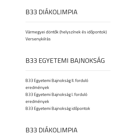
B33 DIÁKOLIMPIA
Vármegyei döntők (helyszínek és időpontok)
Versenykiírás
B33 EGYETEMI BAJNOKSÁG
B33 Egyetemi Bajnokság II. forduló
eredmények
B33 Egyetemi Bajnokság I. forduló
eredmények
B33 Egyetemi Bajnokság időpontok
B33 DIÁKOLIMPIA