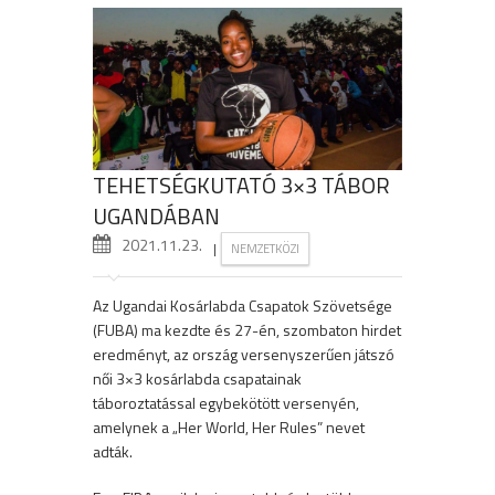
TEHETSÉGKUTATÓ 3×3 TÁBOR
UGANDÁBAN
2021.11.23.
|
NEMZETKÖZI
Az Ugandai Kosárlabda Csapatok Szövetsége
(FUBA) ma kezdte és 27-én, szombaton hirdet
eredményt, az ország versenyszerűen játszó
női 3×3 kosárlabda csapatainak
táboroztatással egybekötött versenyén,
amelynek a „Her World, Her Rules” nevet
adták.