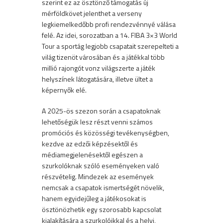
szerint ez az ösztönző támogatás új
mérföldkövet jelenthet a verseny
legkiemelkedőbb profi rendezvénnyé válása
felé. Az idei, sorozatban a 14. FIBA 3×3 World
Tour a sportág legjobb csapatait szerepelteti a
világ tizenöt városában és a játékkal több
millió rajongót vonz világszerte a játék
helyszínek látogatására, illetve ültet a
képernyők elé.
A 2025-ös szezon során a csapatoknak
lehetőségük lesz részt venni számos
promóciós és közösségi tevékenységben,
kezdve az edzői képzésektől és
médiamegjelenésektől egészen a
szurkolóknak szóló eseményeken való
részvételig. Mindezek az események
nemcsak a csapatok ismertségét növelik,
hanem egyidejűleg a játékosokat is
ösztönözhetik egy szorosabb kapcsolat
kialakítására a szurkolóikkal és a helyi,