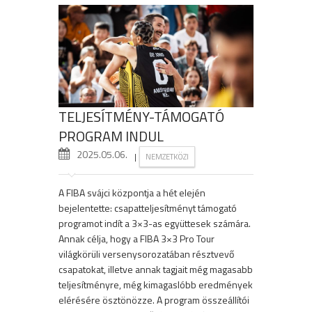
TELJESÍTMÉNY-TÁMOGATÓ
PROGRAM INDUL
2025.05.06.
|
NEMZETKÖZI
A FIBA svájci központja a hét elején
bejelentette: csapatteljesítményt támogató
programot indít a 3×3-as együttesek számára.
Annak célja, hogy a FIBA 3×3 Pro Tour
világkörüli versenysorozatában résztvevő
csapatokat, illetve annak tagjait még magasabb
teljesítményre, még kimagaslóbb eredmények
elérésére ösztönözze. A program összeállítói