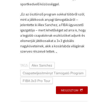
sportkedvelő közösséggel.
„Ez az ösztönző program sokkal többről szól,
mint a játékosok anyagi támogatásáról –
jelentette ki Alex Sanchez, a FIBA ügyvezető
igazgatója – mert lehetőséget ad arra is, hogy
a legjobb csapatoknak eszközöket adjunk és
elismerjük játékosaikat a 3×3 globális
nagyköveteinek, akik a kosárlabda világának
szerves részeivé lettek. „
TAGS:
Alex Sanchez
Csapatteljesítményt Támogató Program
FIBA 3x3 Pro Tour
MEGOSZTOM