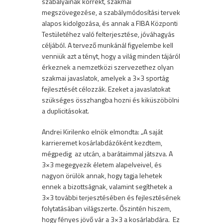
szabályainak korrekt, szakmai
megszövegezése, a szabálymódosítási tervek
alapos kidolgozása, és annak a FIBA Központi
Testületéhez való felterjesztése, jóváhagyás
céljából. A tervező munkánál figyelembe kell
venniük azt a tényt, hogy a világ minden tájáról
érkeznek a nemzetközi szervezethez olyan
szakmai javaslatok, amelyek a 3×3 sportág
fejlesztését célozzák. Ezeket a javaslatokat
szükséges összhangba hozni és kiküszöbölni
a duplicitásokat.
Andrei Kirilenko elnök elmondta: „A saját
karrieremet kosárlabdázóként kezdtem,
mégpedig az utcán, a barátaimmal játszva. A
3×3 megegyezik életem alapelveivel, és
nagyon örülök annak, hogy tagja lehetek
ennek a bizottságnak, valamint segíthetek a
3×3 további terjesztésében és fejlesztésének
folytatásában világszerte. Őszintén hiszem,
hogy fényes jövő vár a 3×3 a kosárlabdára. Ez