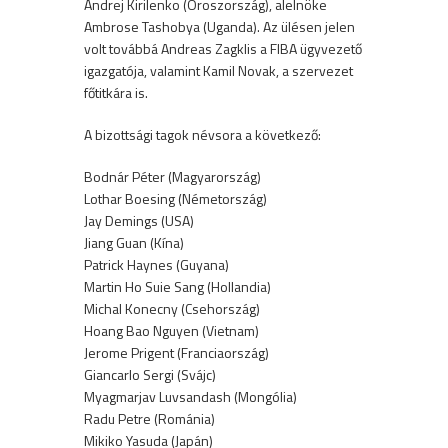
Andrej Kirilenko (Oroszország), alelnöke
Ambrose Tashobya (Uganda). Az ülésen jelen
volt továbbá Andreas Zagklis a FIBA ügyvezető
igazgatója, valamint Kamil Novak, a szervezet
főtitkára is.
A bizottsági tagok névsora a következő:
Bodnár Péter (Magyarország)
Lothar Boesing (Németország)
Jay Demings (USA)
Jiang Guan (Kína)
Patrick Haynes (Guyana)
Martin Ho Suie Sang (Hollandia)
Michal Konecny (Csehország)
Hoang Bao Nguyen (Vietnam)
Jerome Prigent (Franciaország)
Giancarlo Sergi (Svájc)
Myagmarjav Luvsandash (Mongólia)
Radu Petre (Románia)
Mikiko Yasuda (Japán)