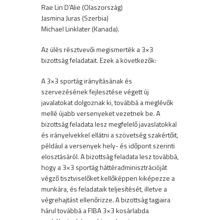
Rae Lin D’Alie (Olaszország)
Jasmina Juras (Szerbia)
Michael Linklater (Kanada).
Az ülés résztvevői megismerték a 3×3
bizottság feladatait. Ezek a következők:
A 3×3 sportág irányításának és
szervezésének fejlesztése végett új
javalatokat dolgoznak ki, továbbá a meglévők
mellé újabb versenyeket vezetnek be. A
bizottság feladata lesz megfelelő javaslatokkal
és irányelvekkel ellátni a szövetség szakértőit,
például a versenyek hely- és időpont szerinti
elosztásáról. A bizottság feladata lesz továbbá,
hogy a 3×3 sportág háttéradminisztrációját
végző tisztviselőket kellőképpen kiképezze a
munkára, és feladataik teljesítését, illetve a
végrehajtást ellenőrizze. A bizottság tagjaira
hárul továbbá a FIBA 3×3 kosárlabda