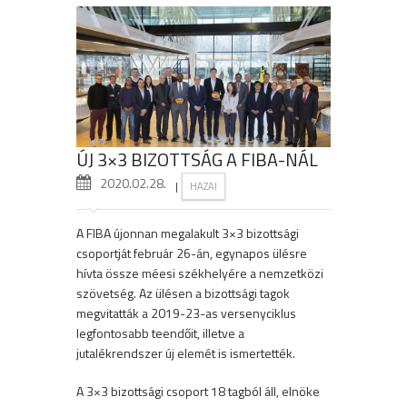
ÚJ 3×3 BIZOTTSÁG A FIBA-NÁL
2020.02.28.
|
HAZAI
A FIBA újonnan megalakult 3×3 bizottsági
csoportját február 26-án, egynapos ülésre
hívta össze méesi székhelyére a nemzetközi
szövetség. Az ülésen a bizottsági tagok
megvitatták a 2019-23-as versenyciklus
legfontosabb teendőit, illetve a
jutalékrendszer új elemét is ismertették.
A 3×3 bizottsági csoport 18 tagból áll, elnöke