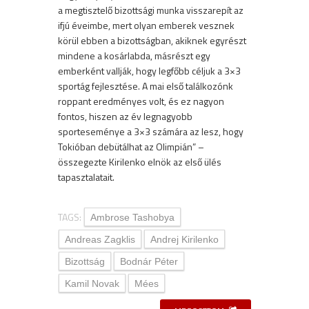
a megtisztelő bizottsági munka visszarepít az
ifjú éveimbe, mert olyan emberek vesznek
körül ebben a bizottságban, akiknek egyrészt
mindene a kosárlabda, másrészt egy
emberként vallják, hogy legfőbb céljuk a 3×3
sportág fejlesztése. A mai első találkozónk
roppant eredményes volt, és ez nagyon
fontos, hiszen az év legnagyobb
sporteseménye a 3×3 számára az lesz, hogy
Tokióban debütálhat az Olimpián” –
összegezte Kirilenko elnök az első ülés
tapasztalatait.
TAGS:
Ambrose Tashobya
Andreas Zagklis
Andrej Kirilenko
Bizottság
Bodnár Péter
Kamil Novak
Mées