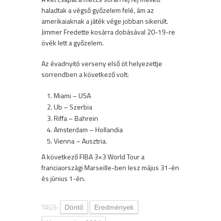
haladtak a végső győzelem felé, ám az
amerikaiaknak a játék vége jobban sikerült.
Jimmer Fredette kosárra dobásával 20-19-re
övék lett a győzelem.
Az évadnyitó verseny első öt helyezettje
sorrendben a következő volt:
Miami – USA
Ub – Szerbia
Riffa – Bahrein
Amsterdam – Hollandia
Vienna – Ausztria.
A következő FIBA ​​3×3 World Tour a
franciaországi Marseille-ben lesz május 31-én
és június 1-én.
TAGS:
Döntő
Eredmények