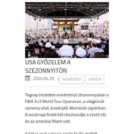
USA GYŐZELEM A
SZEZONNYITÓN
2024.04.29.
|
,
NEMZETKÖZI
VERSENY
Tegnap hirdettek eredményt Utsunomiyaban a
FIBA 3×3 World Tour Openeren, a világkörüli
verseny első, évadnyitó állomásán Japánban.
A vasárnapi finálé két résztvevője a szerb Ub
és az amerikai Miami volt.
A két csapat a meccs során fej fej mellett