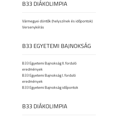
B33 DIÁKOLIMPIA
Vármegyei döntők (helyszínek és időpontok)
Versenykiírás
B33 EGYETEMI BAJNOKSÁG
B33 Egyetemi Bajnokság II. forduló
eredmények
B33 Egyetemi Bajnokság I. forduló
eredmények
B33 Egyetemi Bajnokság időpontok
B33 DIÁKOLIMPIA