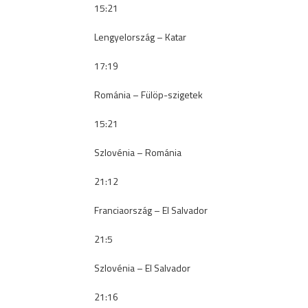
15:21
Lengyelország – Katar
17:19
Románia – Fülöp-szigetek
15:21
Szlovénia – Románia
21:12
Franciaország – El Salvador
21:5
Szlovénia – El Salvador
21:16