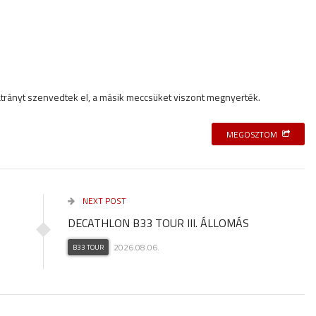
trányt szenvedtek el, a másik meccsüket viszont megnyerték.
MEGOSZTOM
NEXT POST
DECATHLON B33 TOUR III. ÁLLOMÁS
2026.08.06.
B33 TOUR