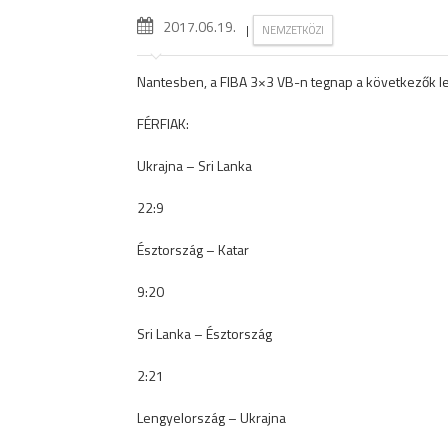
2017.06.19.
|
NEMZETKÖZI
Nantesben, a FIBA 3×3 VB-n tegnap a következők l
FÉRFIAK:
Ukrajna – Sri Lanka
22:9
Észtország – Katar
9:20
Sri Lanka – Észtország
2:21
Lengyelország – Ukrajna