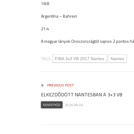
18:8
Argentína – Bahrein
21:4
A magyar lányok Oroszországtól sajnos 2 pontos há
TAGS:
FIBA 3x3 VB 2017 Nantes
Nantes
PREVIOUS POST
ELKEZDŐDÖTT NANTESBAN A 3×3 VB
2026.08.06.
NEMZETKÖZI