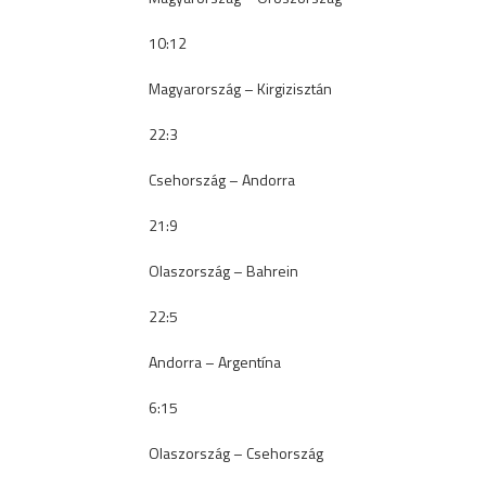
10:12
Magyarország – Kirgizisztán
22:3
Csehország – Andorra
21:9
Olaszország – Bahrein
22:5
Andorra – Argentína
6:15
Olaszország – Csehország