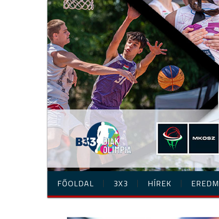
FŐOLDAL
3X3
HÍREK
EREDM