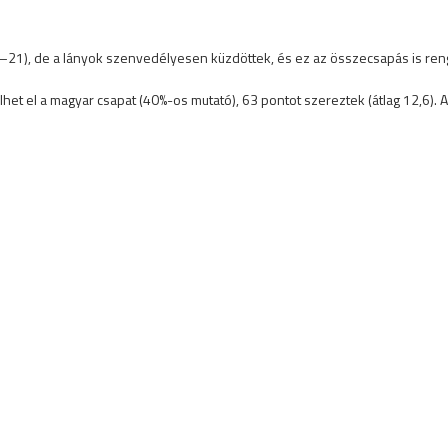
21), de a lányok szenvedélyesen küzdöttek, és ez az összecsapás is renge
t el a magyar csapat (40%-os mutató), 63 pontot szereztek (átlag 12,6). 