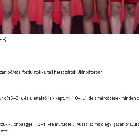
EK
zán pörgős, fordulatokkal teli hetet zártak Ulánbátorban:
nk (16–21), és a lettektől is kikaptunk (10–15), de a mérkőzések minden pil
szűk különbséggel, 12–11-re múltuk felül Ausztriát, majd egy igazán brav
atot!