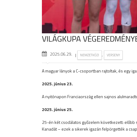
VILÁGKUPA VÉGEREDMÉNY
2025.06.29.
|
,
NEMZETKÖZI
VERSENY
A magyar lányok a C-csoportban rajtoltak, és egy iga
2025. június 23.
A nyitónapon Franciaország ellen sajnos alulmaradtu
2025. június 25.
25-én két csodálatos győzelem következett: előbb 
Kanadát – ezek a sikerek igazán felpörgették a csap