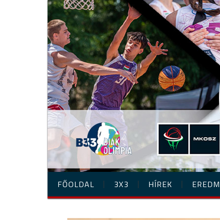
FŐOLDAL
3X3
HÍREK
EREDM