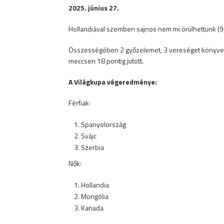
2025. június 27.
Hollandiával szemben sajnos nem mi örülhettünk (9–
Összességében 2 győzelemet, 3 vereséget könyvelhe
meccsen 18 pontig jutott.
A Világkupa végeredménye:
Férfiak:
Spanyolország
Svájc
Szerbia
Nők:
Hollandia
Mongólia
Kanada