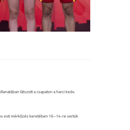
lanatában látszott a csapaton a harci kedv.
úros esti mérkőzés keretében 16–14-re vertük