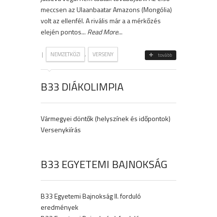
meccsen az Ulaanbaatar Amazons (Mongólia)
volt az ellenfél. A rivális már a a mérkőzés
elején pontos...
Read More
...
|
,
NEMZETKÖZI
VERSENY
tovább
B33 DIÁKOLIMPIA
Vármegyei döntők (helyszínek és időpontok)
Versenykiírás
B33 EGYETEMI BAJNOKSÁG
B33 Egyetemi Bajnokság II. forduló
eredmények