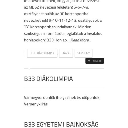
testnevelőiteknek, hogy adják le a nevezést
az MDSZ nevezési felületén! 5-6-7-8.
osztályos tanulók az “A” korcsoportba
nevezhetnek! 9-10-11-12-13. osztályosok a
“B” korcsoportban indulhatnak! Minden
szükséges információt megtaláltok a hivatalos
honlapokon! B33 Honlap...
Read More
...
|
,
,
B33 DIÁKOLIMPIA
HAZAI
VERSENY
tovább
B33 DIÁKOLIMPIA
Vármegyei döntők (helyszínek és időpontok)
Versenykiírás
B33 EGYETEMI BAJNOKSÁG