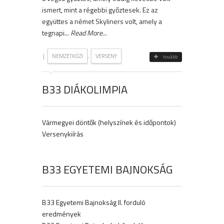
ismert, mint a régebbi győztesek. Ez az
együttes a német Skyliners volt, amely a
tegnapi...
Read More
...
|
,
NEMZETKÖZI
VERSENY
tovább
B33 DIÁKOLIMPIA
Vármegyei döntők (helyszínek és időpontok)
Versenykiírás
B33 EGYETEMI BAJNOKSÁG
B33 Egyetemi Bajnokság II. forduló
eredmények