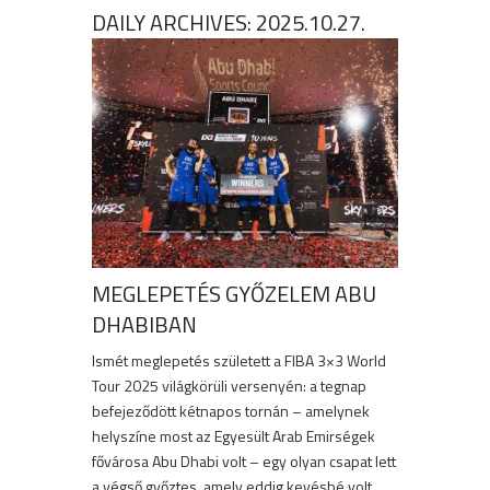
DAILY ARCHIVES:
2025.10.27.
MEGLEPETÉS GYŐZELEM ABU
DHABIBAN
Ismét meglepetés született a FIBA 3×3 World
Tour 2025 világkörüli versenyén: a tegnap
befejeződött kétnapos tornán – amelynek
helyszíne most az Egyesült Arab Emirségek
fővárosa Abu Dhabi volt – egy olyan csapat lett
a végső győztes, amely eddig kevésbé volt