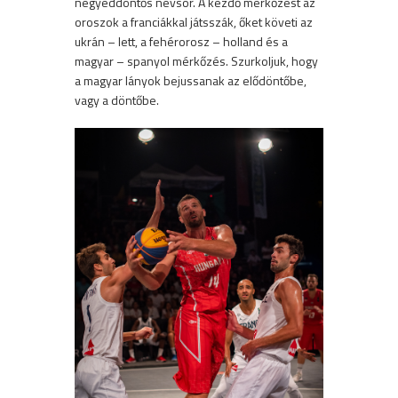
negyeddöntős névsor. A kezdő mérkőzést az
oroszok a franciákkal játsszák, őket követi az
ukrán – lett, a fehérorosz – holland és a
magyar – spanyol mérkőzés. Szurkoljuk, hogy
a magyar lányok bejussanak az elődöntőbe,
vagy a döntőbe.