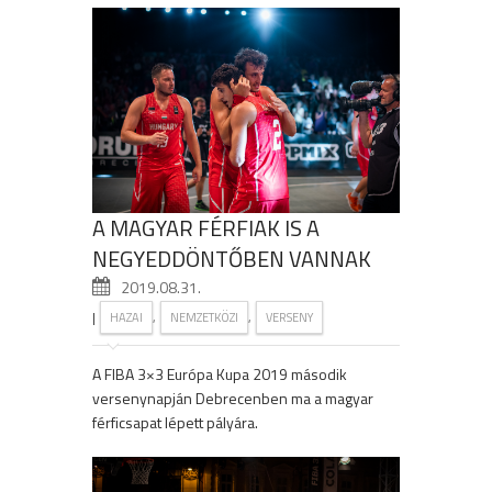
A MAGYAR FÉRFIAK IS A
NEGYEDDÖNTŐBEN VANNAK
2019.08.31.
|
,
,
HAZAI
NEMZETKÖZI
VERSENY
A FIBA 3×3 Európa Kupa 2019 második
versenynapján Debrecenben ma a magyar
férficsapat lépett pályára.