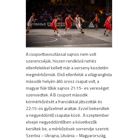
A csoportbeosztással sajnos nem volt
szerencséjük, hiszen rendkívül nehéz
ellenfelekkel kellett már a verseny kezdetén
megmérkőzniük. Első ellenfelük a világranglista
második helyén álló orosz csapat volt, a
magyar fiúk tőlük sajnos 21:15- es vereséget
szenvedtek. A B csoport második
körmérkőzését a franciákkal játszották és
22:15-ös győzelmet arattak. Ezzel bekerültek
a negyeddöntő csapatai közé. A szeptember
elsejei negyeddöntőben a következők
kerültek be, a mérkőzések sorrendje szerint:
Szerbia – Ukrajna, Litvánia – Magyarország,