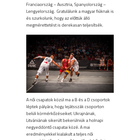
Franciaország – Ausztria, Spanyolország –
Lengyelország. Gratulálunk a magyar fiúknak is
és szurkolunk, hogy az előttük álló
megmérettetést is derekasan teljesítsék.
A női csapatok közül ma a B és a D csoportok
léptek pályára, hogy lejátsszák csoporton
belüli körmérkőzéseiket. Ukrajnának,
Litvániának sikerült bekerülniük a holnapi
negyeddöntő csapatai közé. A mai
eredményekkel kialakult a teljes női