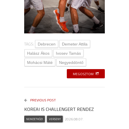
TAGS:
Debrecen
Demeter Attila
Halász Ákos
Ivosev Tamás
Mohácsi Máté
Negyeddöntő
MEGOSZTOM
PREVIOUS POST
KOREAI IS CHALLENGERT RENDEZ
2026.08.07.
NEMZETKÖZI
VERSENY