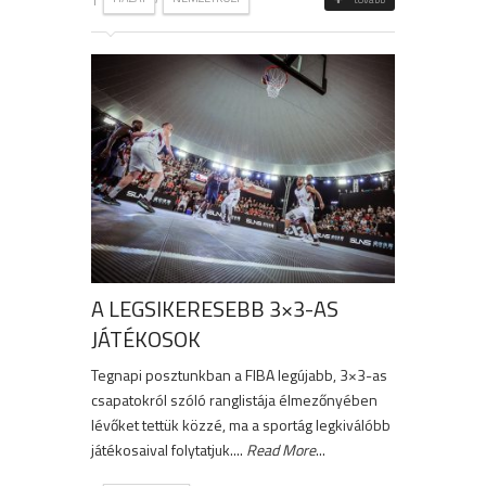
A LEGSIKERESEBB 3×3-AS
JÁTÉKOSOK
Tegnapi posztunkban a FIBA legújabb, 3×3-as
csapatokról szóló ranglistája élmezőnyében
lévőket tettük közzé, ma a sportág legkiválóbb
játékosaival folytatjuk....
Read More
...