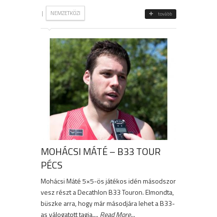
|
NEMZETKÖZI
tovább
MOHÁCSI MÁTÉ – B33 TOUR
PÉCS
Mohácsi Máté 5×5-ös játékos idén másodszor
vesz részt a Decathlon B33 Touron. Elmondta,
büszke arra, hogy már másodjára lehet a B33-
as válogatott tagja....
Read More
...