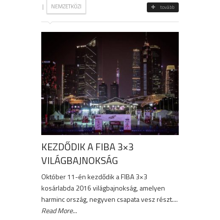
|
NEMZETKÖZI
tovább
KEZDŐDIK A FIBA 3×3
VILÁGBAJNOKSÁG
Október 11-én kezdődik a FIBA 3×3
kosárlabda 2016 világbajnokság, amelyen
harminc ország, negyven csapata vesz részt....
Read More
...