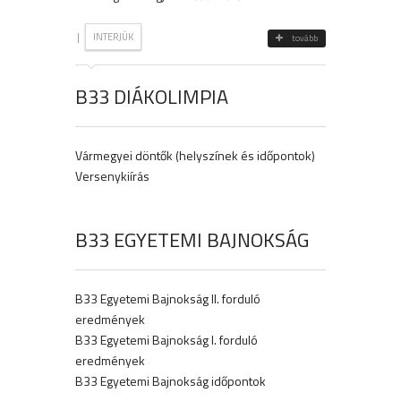
|
INTERJÚK
tovább
B33 DIÁKOLIMPIA
Vármegyei döntők (helyszínek és időpontok)
Versenykiírás
B33 EGYETEMI BAJNOKSÁG
B33 Egyetemi Bajnokság II. forduló
eredmények
B33 Egyetemi Bajnokság I. forduló
eredmények
B33 Egyetemi Bajnokság időpontok