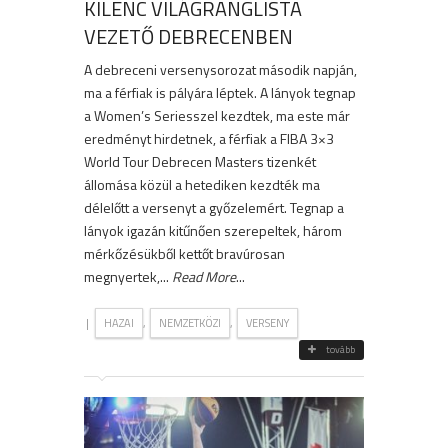
KILENC VILÁGRANGLISTA
VEZETŐ DEBRECENBEN
A debreceni versenysorozat második napján,
ma a férfiak is pályára léptek. A lányok tegnap
a Women’s Seriesszel kezdtek, ma este már
eredményt hirdetnek, a férfiak a FIBA 3×3
World Tour Debrecen Masters tizenkét
állomása közül a hetediken kezdték ma
délelőtt a versenyt a győzelemért. Tegnap a
lányok igazán kitűnően szerepeltek, három
mérkőzésükből kettőt bravúrosan
megnyertek,...
Read More
...
|
,
,
HAZAI
NEMZETKÖZI
VERSENY
tovább