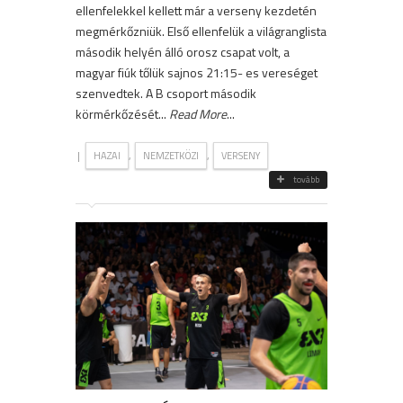
ellenfelekkel kellett már a verseny kezdetén
megmérkőzniük. Első ellenfelük a világranglista
második helyén álló orosz csapat volt, a
magyar fiúk tőlük sajnos 21:15- es vereséget
szenvedtek. A B csoport második
körmérkőzését...
Read More
...
|
,
,
HAZAI
NEMZETKÖZI
VERSENY
tovább