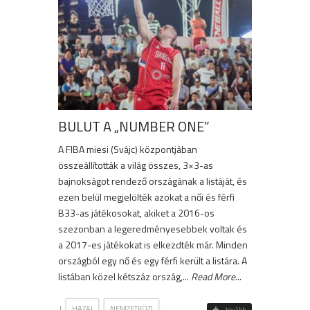
BULUT A „NUMBER ONE”
A FIBA miesi (Svájc) központjában
összeállították a világ összes, 3×3-as
bajnokságot rendező országának a listáját, és
ezen belül megjelölték azokat a női és férfi
B33-as játékosokat, akiket a 2016-os
szezonban a legeredményesebbek voltak és
a 2017-es játékokat is elkezdték már. Minden
országból egy nő és egy férfi került a listára. A
listában közel kétszáz ország,...
Read More
...
|
,
HAZAI
NEMZETKÖZI
tovább