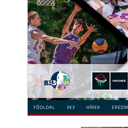
FŐOLDAL
3X3
HÍREK
EREDM