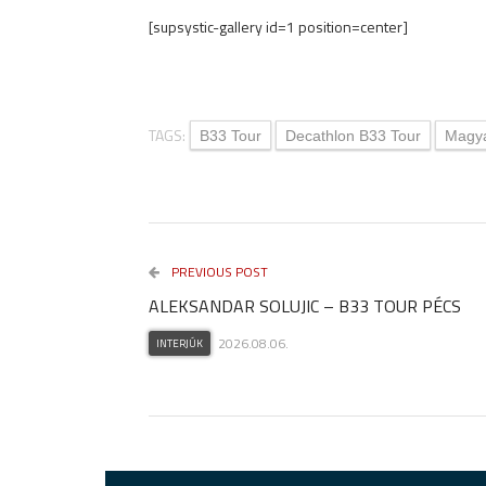
[supsystic-gallery id=1 position=center]
TAGS:
B33 Tour
Decathlon B33 Tour
Magya
PREVIOUS POST
ALEKSANDAR SOLUJIC – B33 TOUR PÉCS
2026.08.06.
INTERJÚK