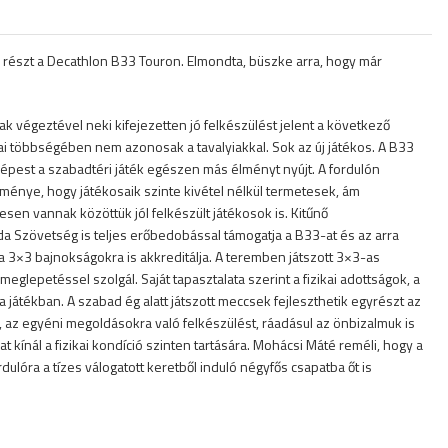
részt a Decathlon B33 Touron. Elmondta, büszke arra, hogy már
égeztével neki kifejezetten jó felkészülést jelent a következő
gjai többségében nem azonosak a tavalyiakkal. Sok az új játékos. A B33
képest a szabadtéri játék egészen más élményt nyújt. A fordulón
eménye, hogy játékosaik szinte kivétel nélkül termetesek, ám
en vannak közöttük jól felkészült játékosok is. Kitűnő
 Szövetség is teljes erőbedobással támogatja a B33-at és az arra
a 3×3 bajnokságokra is akkreditálja. A teremben játszott 3×3-as
glepetéssel szolgál. Saját tapasztalata szerint a fizikai adottságok, a
a játékban. A szabad ég alatt játszott meccsek fejleszthetik egyrészt az
 az egyéni megoldásokra való felkészülést, ráadásul az önbizalmuk is
t kínál a fizikai kondíció szinten tartására. Mohácsi Máté reméli, hogy a
rdulóra a tízes válogatott keretből induló négyfős csapatba őt is