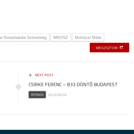
r Kosárlabda Szövetség
MKOSZ
Mohácsi Máté
MEGOSZTOM
NEXT POST
CSIRKE FERENC – B33 DÖNTŐ BUDAPEST
2026.08.06.
INTERJÚK