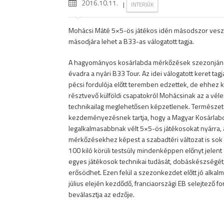
2016.10.11.
|
INTERJÚK
Mohácsi Máté 5×5-ös játékos idén másodszor vesz 
másodjára lehet a B33-as válogatott tagja.
A hagyományos kosárlabda mérkőzések szezonjának v
évadra a nyári B33 Tour. Az idei válogatott keret ta
pécsi fordulója előtt teremben edzettek, de ehhez 
résztvevő külföldi csapatokról Mohácsinak az a vél
technikailag meglehetősen képzetlenek. Természetes
kezdeményezésnek tartja, hogy a Magyar Kosárlabda
legalkalmasabbnak vélt 5×5-ös játékosokat nyárra, 
mérkőzésekhez képest a szabadtéri változat is sok me
100 kiló körüli testsúly mindenképpen előnyt jelent 
egyes játékosok technikai tudását, dobáskészségét,
erősödhet. Ezen felül a szezonkezdet előtt jó alkalma
július elején kezdődő, franciaországi EB selejtező fo
beválasztja az edzője.