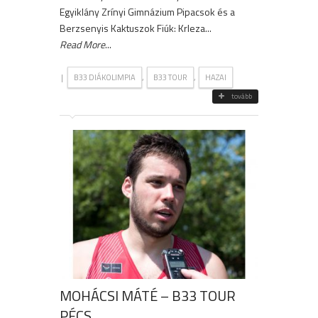
Egyiklány Zrínyi Gimnázium Pipacsok és a
Berzsenyis Kaktuszok Fiúk: Krleza...
Read More
...
|
,
,
B33 DIÁKOLIMPIA
B33 TOUR
HAZAI
tovább
MOHÁCSI MÁTÉ – B33 TOUR
PÉCS