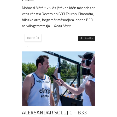
Mohácsi Máté 5×5-ös játékos idén másodszor
vesz részt a Decathlon B33 Touron. Elmondta,
büszke arra, hogy már másodjára lehet a B33-
as válogatott tagja....
Read More
...
|
INTERJÚK
tovább
ALEKSANDAR SOLUJIC – B33