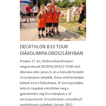
DECATHLON B33 TOUR
DIÁKOLIMPIA OROSZLÁNYBAN
A május 21-én, Hódmezővásárhelyen
megrendezett DECATHLON B33 TOUR első
állomása után, június 6-án a második fordulót
Oroszlányban tartották. A tour első fordulóján
többek közt a Diákolimpia „A” korcsoportjába
tartozó csapatok mérkőztek meg a
győzelemért, míg Oroszlányban a „B”
korcsoportosok. Oroszlányban a következő
eredmények születtek: Lányok: CKLG-