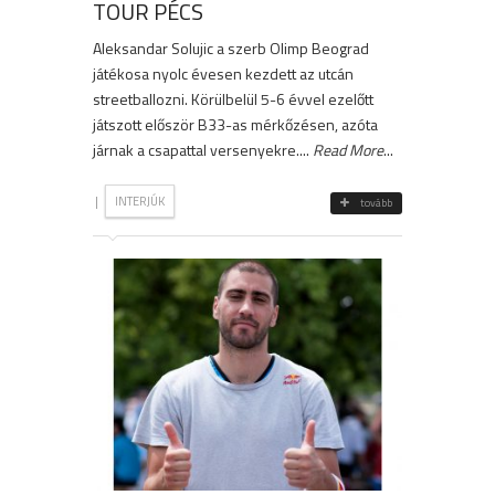
TOUR PÉCS
Aleksandar Solujic a szerb Olimp Beograd
játékosa nyolc évesen kezdett az utcán
streetballozni. Körülbelül 5-6 évvel ezelőtt
játszott először B33-as mérkőzésen, azóta
járnak a csapattal versenyekre....
Read More
...
|
INTERJÚK
tovább