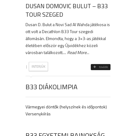
DUSAN DOMOVIC BULUT – B33
TOUR SZEGED
Dusan D. Bulut a Novi Sad Al Wahda játékosa is
ott volt a Decathlon B33 Tour szegedi
állomásán. Elmondta, hogy a 3×3-as játékkal
életében először egy Újvidékhez közeli
városban találkozott....
Read More
...
|
INTERJÚK
tovább
B33 DIÁKOLIMPIA
Vármegyei döntők (helyszínek és időpontok)
Versenykiírás
B33 EGYETEMI BAJNOKSÁG