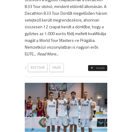
B33 Tour utolsó, mindent eldöntő állomásán. A
Decathlon B33 Tour Döntőt megelőzően három
selejtező került megrendezésre, ahonnan
összesen 12 csapat került a döntőbe, hogy a
győztes az 1.000 eurós fődíj mellett kvalifikálja
magát a World Tour Masters-re Prágába.
Nemzetközi viszonylatban is nagyon erős
ELITE...
Read More
...
|
,
B33 TOUR
HAZAI
tovább