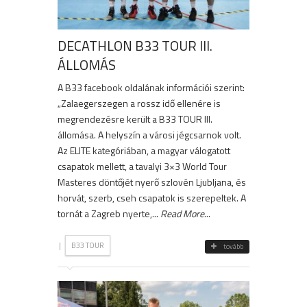
DECATHLON B33 TOUR III.
ÁLLOMÁS
A B33 facebook oldalának információi szerint:
„Zalaegerszegen a rossz idő ellenére is
megrendezésre került a B33 TOUR III.
állomása. A helyszín a városi jégcsarnok volt.
Az ELITE kategóriában, a magyar válogatott
csapatok mellett, a tavalyi 3×3 World Tour
Masteres döntőjét nyerő szlovén Ljubljana, és
horvát, szerb, cseh csapatok is szerepeltek. A
tornát a Zagreb nyerte,...
Read More
...
|
B33 TOUR
tovább