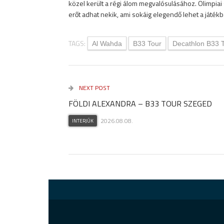
közel került a régi álom megvalósulásához. Olimpiai 
erőt adhat nekik, ami sokáig elegendő lehet a játé
TAGS:
Al Wahda
B33 Tour
Decathlon B33 
NEXT POST
FÖLDI ALEXANDRA – B33 TOUR SZEGED
2026.08.08.
INTERJÚK