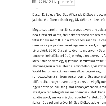
2016.10.11.
|
INTERJÚK
Dusan D. Bulut a Novi Sad Al Wahda játékosa is ott 
játékkal életében először egy Újvidékhez közeli vár
Megtetszett neki, mert jól szervezett verseny volt,
beállt játszani, azóta játékosként rendszeresen r
tetszik neki, mert itt is jó a szervezés, ráadásul a 
nemcsak a pályán küzdenek egy emberként, a magáné
sikerekért. 2010-óta szinte évente megnyerik Szerbi
emberekkel találkozni és új élményeket szerezni. 
Idén Sabic helyett, egy új játékosuk mutatkozott be
előtt megsérül a régi játékos. Amint felépül, vissza
World Touron és számos nemzetközi bajnokságon. Va
rendezett tornán három versenyen is játszanak majd.
előfordulhat, hogy novemberig, a szezon végéig még 
egyik héten például még Brazíliában játszanak, a m
azzal járó rengeteg utazás már nemcsak játék, hanem 
az időszakot, amikor már „kiöregedtek” a játékból.
fizikai- és szellemi erővel bírják a játékot, addig ne