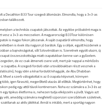
volt a Decathlon B33 Tour szegedi állomásán. Elmondta, hogy a 3×3-as
osban találkozott.
 amelyben a technikás csapatok játszottak. Az egyikbe próbaként maga is
észt vesz a 3×3-as meccseken. A magyarországi B33Tour különösen
csapatok is magas fokon játszanak. A saját csapatáról elmondta, hogy
letben is évek óta nagyon jó barátok. Egy a céljuk, együtt küzdenek a
ában a bajnokságokat, sőt Szlovéniában is. Szeretnek együtt utazni, új
A csapat összeszokottsága miatt csapatukban benne van a győzelem.
 Szegeden, de ez csak átmeneti csere volt, mert pár nappal a mérkőzés
tér a csapatba. A szegedi forduló után a továbbiakban részt vesznek a
lószínű, hogy idén a kínai fordulót kihagyják, de Abu Dhabiban
 Mivel a szerb válogatottat is az ő csapata képviseli, könnyen
több, igen fárasztó, megerőltető utazás áll előttük. Megtörténhet, hogy
ásikon pedig egy attól távoli kontinensen. Noha ez számukra a 3×3 és az
egy tipikus életforma is, nehezen tudja elképzelni a jövőt. Vagyis azt
 Úgy véli, ameddig számukra megfelelő szponzori szerződések születnek,
m szakítanak az aktív játékkal. Annál is inkább, mert a sportág nagyon