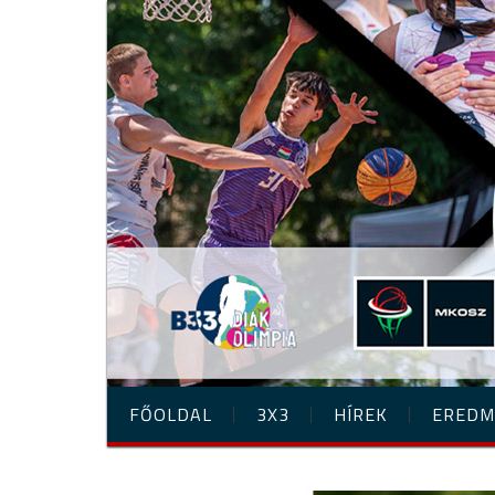
FŐOLDAL
3X3
HÍREK
EREDM