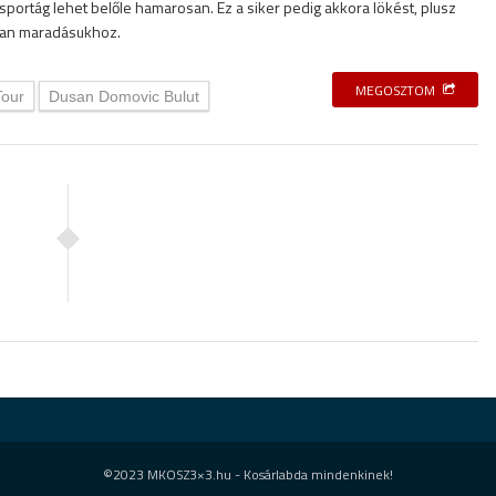
sportág lehet belőle hamarosan. Ez a siker pedig akkora lökést, plusz
kban maradásukhoz.
MEGOSZTOM
Tour
Dusan Domovic Bulut
©2023 MKOSZ3×3.hu - Kosárlabda mindenkinek!