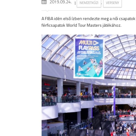
2019.09.24.
|
,
NEMZETKÖZI
VERSENY
A FIBA idén első ízben rendezte meg a női csapatok 
férficsapatok World Tour Masters játékához.