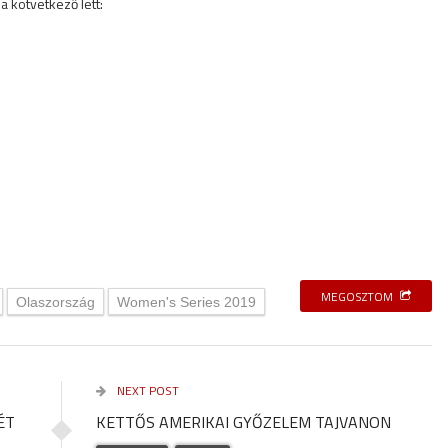
kötvetkező lett:
MEGOSZTOM
Olaszország
Women's Series 2019
NEXT POST
ÉT
KETTŐS AMERIKAI GYŐZELEM TAJVANON