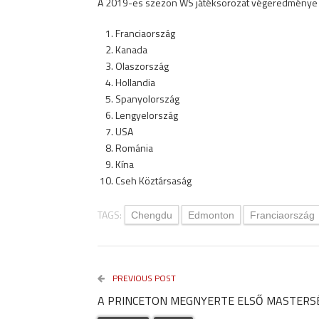
A 2019-es szezon WS játéksorozat végeredménye a 
Franciaország
Kanada
Olaszország
Hollandia
Spanyolország
Lengyelország
USA
Románia
Kína
Cseh Köztársaság
TAGS:
Chengdu
Edmonton
Franciaország
PREVIOUS POST
A PRINCETON MEGNYERTE ELSŐ MASTERS