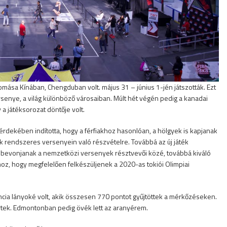
mása Kínában, Chengduban volt. május 31 – június 1-jén játszották. Ezt
senye, a világ különböző városaiban. Múlt hét végén pedig a kanadai
a játéksorozat döntője volt.
érdekében indította, hogy a férfiakhoz hasonlóan, a hölgyek is kapjanak
 rendszeres versenyein való részvételre. Továbbá az új játék
at bevonjanak a nemzetközi versenyek résztvevői közé, továbbá kiváló
oz, hogy megfelelően felkészüljenek a 2020-as tokiói Olimpiai
ncia lányoké volt, akik összesen 770 pontot gyűjtöttek a mérkőzéseken.
rtek. Edmontonban pedig övék lett az aranyérem.