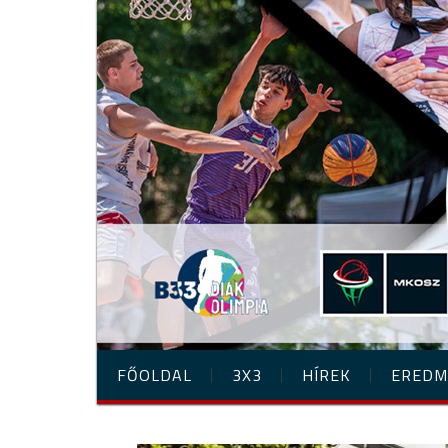
FŐOLDAL
3X3
HÍREK
EREDM