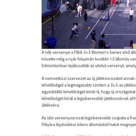
A nők versenye a FIBA 3×3 Women’s Series első állo
követte még a nyár folyamán további 13 állomás ver
Edmontonban lejátszották az utolsó versenyt, amely 
A nemzetközi szervezet az új játéksorozatot annak 
lehetőséget a legmagasabb szinten a 3×3-as játékok
egyedülálló lehetőséget kínál rá, hogy új országok
lehetőséget kínál a legsikeresebb játékosoknak ahh
Játékokra.
Az idei versenysorozat legsikeresebb csapata a fra
Pályára lépésükkor kilenc állomásból hatot megnye