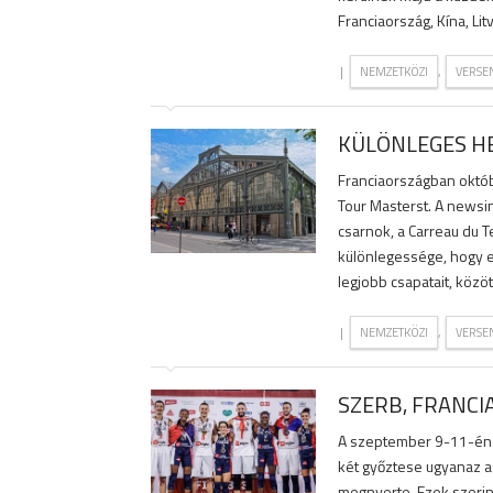
Franciaország, Kína, Lit
|
,
NEMZETKÖZI
VERSE
KÜLÖNLEGES HE
Franciaországban októ
Tour Masterst. A newsi
csarnok, a Carreau du 
különlegessége, hogy el
legjobb csapatait, közöt
|
,
NEMZETKÖZI
VERSE
SZERB, FRANC
A szeptember 9-11-én a
két győztese ugyanaz a 
megnyerte. Ezek szerint