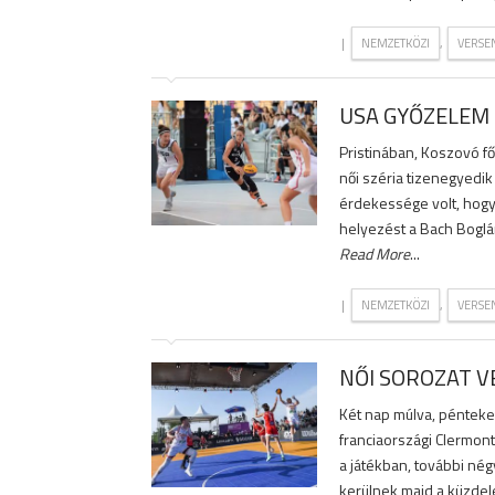
|
,
NEMZETKÖZI
VERSE
USA GYŐZELEM
Pristinában, Koszovó f
női széria tizenegyedi
érdekessége volt, hogy
helyezést a Bach Boglá
Read More
...
|
,
NEMZETKÖZI
VERSE
NŐI SOROZAT 
Két nap múlva, pénteke
franciaországi Clermon
a játékban, további né
kerülnek majd a küzdel