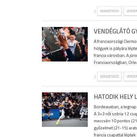
|
,
NEMZETKÖZI
VERSE
VENDÉGLÁTÓ G
A franciaországi Clermo
hölgyek is pályára lépt
francia városban. A jún
Franciaországban, Orle
|
,
NEMZETKÖZI
VERSE
HATODIK HELY 
Bordeauxban, a tegnap v
A 3×3 női széria 12 csa
meccsén 10 pontos (21
győzelmet (21-15) arat
francia csapattal léptek 