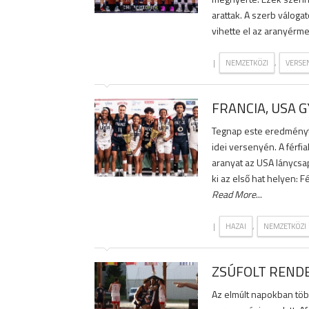
arattak. A szerb válog
vihette el az aranyérmet
|
,
NEMZETKÖZI
VERSE
FRANCIA, USA 
Tegnap este eredményt 
idei versenyén. A férfia
aranyat az USA lánycsap
ki az első hat helyen: F
Read More
...
|
,
HAZAI
NEMZETKÖZI
ZSÚFOLT RENDE
Az elmúlt napokban tö