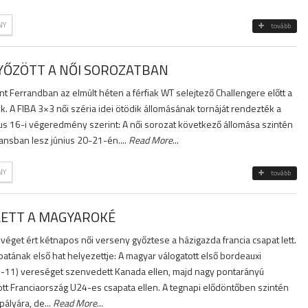
NY
tovább
YŐZÖTT A NŐI SOROZATBAN
nt Ferrandban az elmúlt héten a férfiak WT selejtező Challengere előtt a
ek. A FIBA 3×3 női széria idei ötödik állomásának tornáját rendezték a
ius 16-i végeredmény szerint: A női sorozat következő állomása szintén
ansban lesz június 20-21-én....
Read More
...
NY
tovább
LETT A MAGYAROKÉ
éget ért kétnapos női verseny győztese a házigazda francia csapat lett.
patának első hat helyezettje: A magyar válogatott első bordeauxi
-11) vereséget szenvedett Kanada ellen, majd nagy pontarányú
ott Franciaország U24-es csapata ellen. A tegnapi elődöntőben szintén
pályára, de...
Read More
...