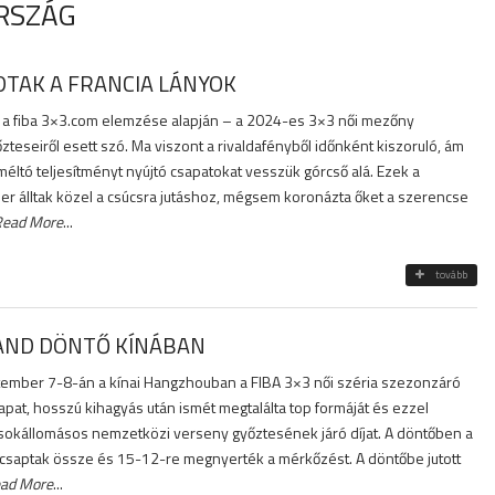
ORSZÁG
TAK A FRANCIA LÁNYOK
 a fiba 3×3.com elemzése alapján – a 2024-es 3×3 női mezőny
zteseiről esett szó. Ma viszont a rivaldafényből időnként kiszoruló, ám
méltó teljesítményt nyújtó csapatokat vesszük górcső alá. Ezek a
er álltak közel a csúcsra jutáshoz, mégsem koronázta őket a szerencse
Read More
...
tovább
AND DÖNTŐ KÍNÁBAN
tember 7-8-án a kínai Hangzhouban a FIBA 3×3 női széria szezonzáró
apat, hosszú kihagyás után ismét megtalálta top formáját és ezzel
okállomásos nemzetközi verseny győztesének járó díjat. A döntőben a
l csaptak össze és 15-12-re megnyerték a mérkőzést. A döntőbe jutott
ad More
...