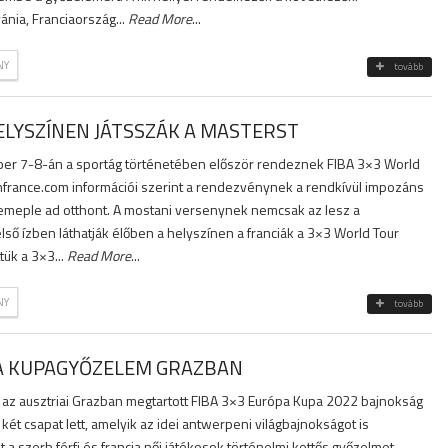
vánia, Franciaország...
Read More
...
NY
tovább
LYSZÍNEN JÁTSSZÁK A MASTERST
ber 7-8-án a sportág történetében először rendeznek FIBA 3×3 World
nfrance.com információi szerint a rendezvénynek a rendkívül impozáns
Temeple ad otthont. A mostani versenynek nemcsak az lesz a
ső ízben láthatják élőben a helyszínen a franciák a 3×3 World Tour
tük a 3×3...
Read More
...
NY
tovább
IA KUPAGYŐZELEM GRAZBAN
z ausztriai Grazban megtartott FIBA 3×3 Európa Kupa 2022 bajnokság
két csapat lett, amelyik az idei antwerpeni világbajnokságot is
 a szerb férfi és francia női játékosok történelmi kettős győzelmet