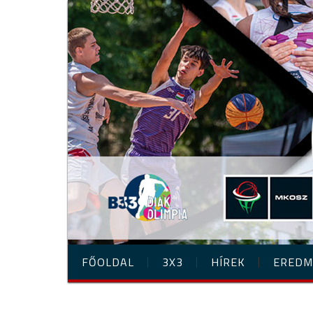
FŐOLDAL
3X3
HÍREK
EREDM