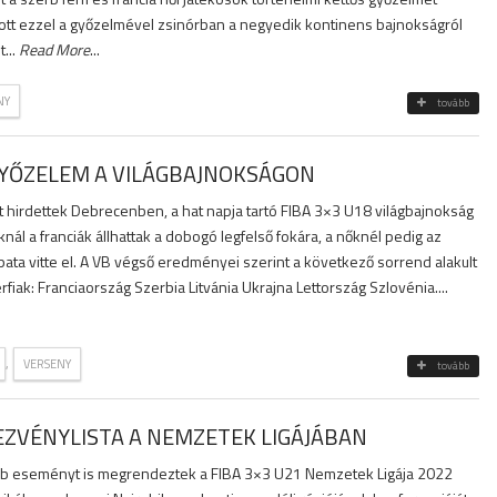
atott ezzel a győzelmével zsinórban a negyedik kontinens bajnokságról
...
Read More
...
NY
tovább
GYŐZELEM A VILÁGBAJNOKSÁGON
hirdettek Debrecenben, a hat napja tartó FIBA 3×3 U18 világbajnokság
knál a franciák állhattak a dobogó legfelső fokára, a nőknél pedig az
ata vitte el. A VB végső eredményei szerint a következő sorrend alakult
érfiak: Franciaország Szerbia Litvánia Ukrajna Lettország Szlovénia....
,
VERSENY
tovább
ZVÉNYLISTA A NEMZETEK LIGÁJÁBAN
bb eseményt is megrendeztek a FIBA 3×3 U21 Nemzetek Ligája 2022