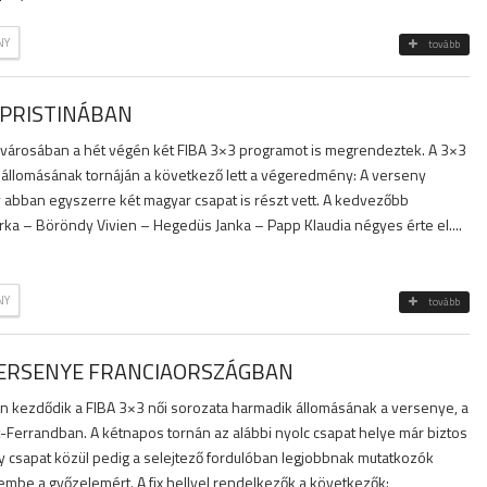
NY
tovább
 PRISTINÁBAN
ővárosában a hét végén két FIBA 3×3 programot is megrendeztek. A 3×3
k állomásának tornáján a következő lett a végeredmény: A verseny
 abban egyszerre két magyar csapat is részt vett. A kedvezőbb
rka – Böröndy Vivien – Hegedüs Janka – Papp Klaudia négyes érte el....
NY
tovább
VERSENYE FRANCIAORSZÁGBAN
n kezdődik a FIBA 3×3 női sorozata harmadik állomásának a versenye, a
t-Ferrandban. A kétnapos tornán az alábbi nyolc csapat helye már biztos
gy csapat közül pedig a selejtező fordulóban legjobbnak mutatkozók
embe a győzelemért. A fix hellyel rendelkezők a következők: