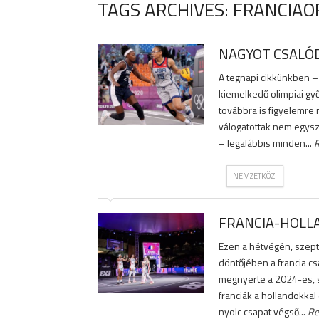
TAGS ARCHIVES: FRANCIA
NAGYOT CSALÓD
A tegnapi cikkünkben –
kiemelkedő olimpiai győ
továbbra is figyelemre 
válogatottak nem egysz
– legalábbis minden...
|
NEMZETKÖZI
FRANCIA-HOLL
Ezen a hétvégén, szep
döntőjében a francia cs
megnyerte a 2024-es, s
franciák a hollandokka
nyolc csapat végső...
Re