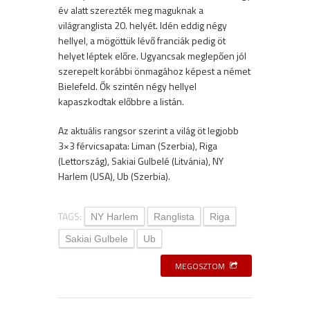
év alatt szerezték meg maguknak a
világranglista 20. helyét. Idén eddig négy
hellyel, a mögöttük lévő franciák pedig öt
helyet léptek előre. Ugyancsak meglepően jól
szerepelt korábbi önmagához képest a német
Bielefeld. Ők szintén négy hellyel
kapaszkodtak előbbre a listán.
Az aktuális rangsor szerint a világ öt legjobb
3×3 férvicsapata: Liman (Szerbia), Riga
(Lettország), Sakiai Gulbelé (Litvánia), NY
Harlem (USA), Ub (Szerbia).
TAGS:
NY Harlem
Ranglista
Riga
Sakiai Gulbele
Ub
MEGOSZTOM