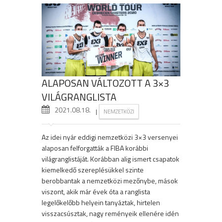
ALAPOSAN VÁLTOZOTT A 3×3
VILÁGRANGLISTA
2021.08.18.
|
NEMZETKÖZI
Az idei nyár eddigi nemzetközi 3×3 versenyei
alaposan felforgatták a FIBA korábbi
világranglistáját. Korábban alig ismert csapatok
kiemelkedő szereplésükkel szinte
berobbantak a nemzetközi mezőnybe, mások
viszont, akik már évek óta a ranglista
legelőkelőbb helyein tanyáztak, hirtelen
visszacsúsztak, nagy reményeik ellenére idén