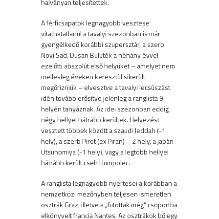
halványan teljesítettek.
A férficsapatok legnagyobb vesztese
vitathatatlanul a tavalyi szezonban is már
gyengélkedő korábbi szupersztár, a szerb
Novi Sad. Dusan Buluték a néhány évvel
ezelőtti abszolút első helyüket – amelyet nem
mellesleg éveken keresztül sikerült
megőrizniük – elvesztve a tavalyi lecsúszást
idén tovább erősítve jelenleg a ranglista 9.
helyén tanyáznak. Az idei szezonban eddig
négy hellyel hátrább kerültek. Helyezést
vesztett többek között a szaudi Jeddah (-1
hely), a szerb Pirot (ex Piran) – 2 hely, a japán
Utsunomiya (-1 hely), vagy a legtöbb hellyel
hátrább került cseh Humpolec.
A ranglista legnagyobb nyertesei a korábban a
nemzetközi mezőnyben teljesen ismeretlen
osztrák Graz, illetve a „futottak még” csoportba
elkönyvelt francia Nantes. Az osztrákok bő egy