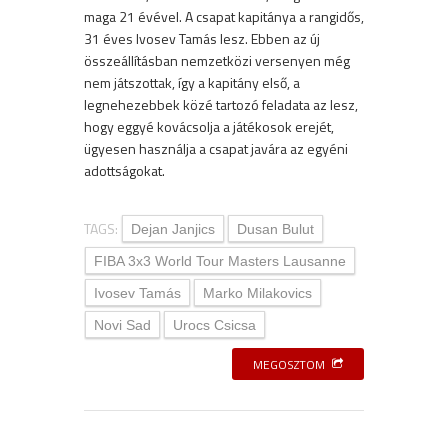
maga 21 évével. A csapat kapitánya a rangidős,
31 éves Ivosev Tamás lesz. Ebben az új
összeállításban nemzetközi versenyen még
nem játszottak, így a kapitány első, a
legnehezebbek közé tartozó feladata az lesz,
hogy eggyé kovácsolja a játékosok erejét,
ügyesen használja a csapat javára az egyéni
adottságokat.
TAGS:
Dejan Janjics
Dusan Bulut
FIBA 3x3 World Tour Masters Lausanne
Ivosev Tamás
Marko Milakovics
Novi Sad
Urocs Csicsa
MEGOSZTOM