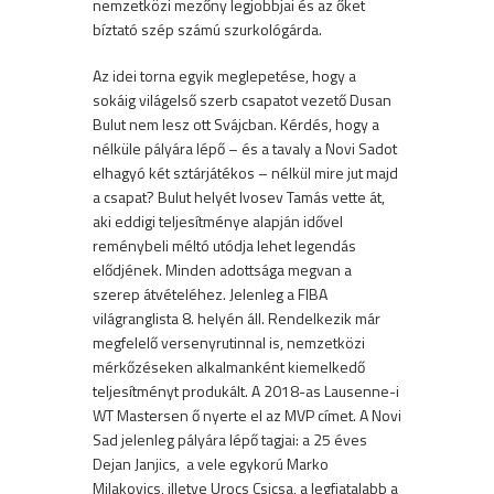
nemzetközi mezőny legjobbjai és az őket
bíztató szép számú szurkológárda.
Az idei torna egyik meglepetése, hogy a
sokáig világelső szerb csapatot vezető Dusan
Bulut nem lesz ott Svájcban. Kérdés, hogy a
nélküle pályára lépő – és a tavaly a Novi Sadot
elhagyó két sztárjátékos – nélkül mire jut majd
a csapat? Bulut helyét Ivosev Tamás vette át,
aki eddigi teljesítménye alapján idővel
reménybeli méltó utódja lehet legendás
elődjének. Minden adottsága megvan a
szerep átvételéhez. Jelenleg a FIBA
világranglista 8. helyén áll. Rendelkezik már
megfelelő versenyrutinnal is, nemzetközi
mérkőzéseken alkalmanként kiemelkedő
teljesítményt produkált. A 2018-as Lausenne-i
WT Mastersen ő nyerte el az MVP címet. A Novi
Sad jelenleg pályára lépő tagjai: a 25 éves
Dejan Janjics, a vele egykorú Marko
Milakovics, illetve Urocs Csicsa, a legfiatalabb a