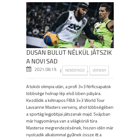
DUSAN BULUT NÉLKÜL JÁTSZIK
A NOVI SAD
2021.08.19.
|
,
NEMZETKÖZI
VERSENY
A tokiói olimpia után, a profi 3×3 férficsapatok
többsége holnap lép első ízben pályára.
Kezdődik a kétnapos FIBA 3×3 World Tour
Lausanne Masters verseny, ahol többségében
a sportág legjobbjai játszanak majd. Svájcban
már hagyománya van a világkörüli túra
Masterse megrendezésének, hiszen idén már
nyolcadik alkalommal gyűlnek össze itt a