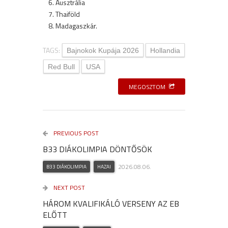
Ausztrália
Thaiföld
Madagaszkár.
TAGS:
Bajnokok Kupája 2026
Hollandia
Red Bull
USA
MEGOSZTOM
PREVIOUS POST
B33 DIÁKOLIMPIA DÖNTŐSÖK
2026.08.06.
B33 DIÁKOLIMPIA
HAZAI
NEXT POST
HÁROM KVALIFIKÁLÓ VERSENY AZ EB
ELŐTT