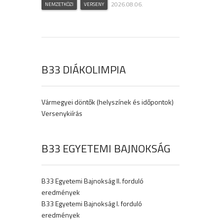
2026.08.06.
NEMZETKÖZI
VERSENY
B33 DIÁKOLIMPIA
Vármegyei döntők (helyszínek és időpontok)
Versenykiírás
B33 EGYETEMI BAJNOKSÁG
B33 Egyetemi Bajnokság II. forduló
eredmények
B33 Egyetemi Bajnokság I. forduló
eredmények