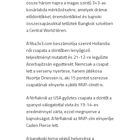
össze három napra a magas szintű 3×3-as
kosárlabda mérkőzésekre, amelyek drámai
elődöntőkkel, éremdöntőkkel és bajnoki
összecsapásokkal tetőztek Bangkok szívében
a Central World téren.
A fiba3x3.com beszámolója szerint Hollandia
női csapata a döntőben lenyűgöző
teljesítményt mutatott és 21-12-re legyőzte
Azerbajdzsán együttesét. Nemcsak a csapat
lett a verseny nyertese, hanem játékosa
Noortje Driessen is, aki 15 pontot szerezve
csapatának elnyerte a játék MVP-címét is.
A férfiaknál az USA győztes csapata a döntőt a
spanyol válogatottal vívta és 19-14-es
eredménnyel zárta, ezzel megnyerve a
bajnokságot. A férfiaknál az MVP-cím elnyerője
Caden Pierce lett.
A bangkoki torna végső helyezése a