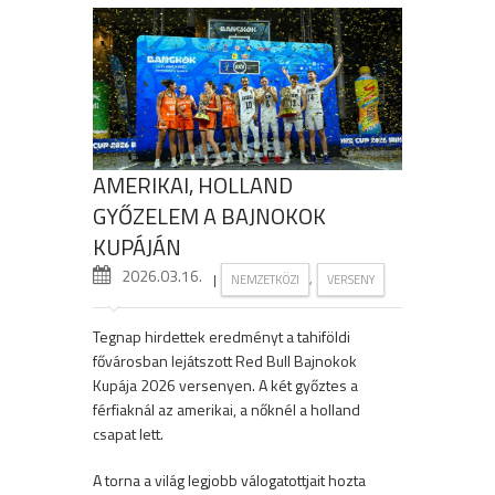
AMERIKAI, HOLLAND
GYŐZELEM A BAJNOKOK
KUPÁJÁN
2026.03.16.
|
,
NEMZETKÖZI
VERSENY
Tegnap hirdettek eredményt a tahiföldi
fővárosban lejátszott Red Bull Bajnokok
Kupája 2026 versenyen. A két győztes a
férfiaknál az amerikai, a nőknél a holland
csapat lett.
A torna a világ legjobb válogatottjait hozta