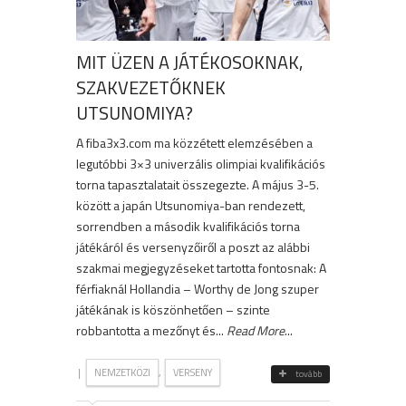
MIT ÜZEN A JÁTÉKOSOKNAK,
SZAKVEZETŐKNEK
UTSUNOMIYA?
A fiba3x3.com ma közzétett elemzésében a
legutóbbi 3×3 univerzális olimpiai kvalifikációs
torna tapasztalatait összegezte. A május 3-5.
között a japán Utsunomiya-ban rendezett,
sorrendben a második kvalifikációs torna
játékáról és versenyzőiről a poszt az alábbi
szakmai megjegyzéseket tartotta fontosnak: A
férfiaknál Hollandia – Worthy de Jong szuper
játékának is köszönhetően – szinte
robbantotta a mezőnyt és...
Read More
...
|
,
NEMZETKÖZI
VERSENY
tovább