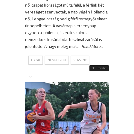
női csapat Írországot múlta felül, a férfiak két
vereséget szenvedtek; a nap végén Hollandia
női, Lengyelország pedig férfi tornagyőzelmet
ünnepelhetett. A vasárnapi versenynap
egyben a jubileumi, tizedik szolnoki
nemzetközi kosárlabda-fesztivál zárását is
jelentette. A nagy meleg miatt...
Read More
...
|
,
,
HAZAI
NEMZETKÖZI
VERSENY
tovább