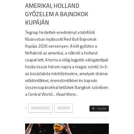
AMERIKAI, HOLLAND
GYŐZELEM A BAJNOKOK
KUPÁJÁN
Tegnap hirdettek eredményt a tahiföldi
fővárosban lejátszott Red Bull Bajnokok
Kupája 2026 versenyen. A két győztes a
férfiaknál az amerikai, a nőknél a holland
csapat lett. A torna a világ legjobb válogatottjait
hozta össze három napra a magas szintű 3×3-
as kosárlabda mérkőzésekre, amelyek drámai
elődöntőkkel, éremdöntőkkel és bajnoki
összecsapásokkal tetőztek Bangkok szívében
a Central World...
Read More
...
|
,
NEMZETKÖZI
VERSENY
tovább