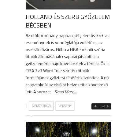
HOLLAND ÉS SZERB GYŐZELEM
BÉCSBEN
Az utóbbi néhány napban két jelentős 3×3-as
eseménynek is vendéglátója volt Bécs, az
osztrák főváros. Előbb a FIBA 3×3 női széria
ötödik állomásának csapatai játszottak a
győzelemért, majd következtek a férfiak. Ők a
FIBA 3×3 Word Tour szintén ötödik
fordulójának győztesi címéért küzdöttek. A női
csapatoknál az első öt helyezett a következő
lett: A sorozat...
Read More
...
|
,
NEMZETKÖZI
VERSENY
tovább