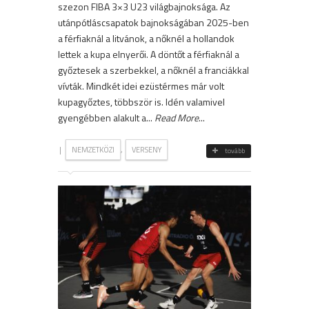
szezon FIBA 3×3 U23 világbajnoksága. Az
utánpótláscsapatok bajnokságában 2025-ben
a férfiaknál a litvánok, a nőknél a hollandok
lettek a kupa elnyerői. A döntőt a férfiaknál a
győztesek a szerbekkel, a nőknél a franciákkal
vívták. Mindkét idei ezüstérmes már volt
kupagyőztes, többször is. Idén valamivel
gyengébben alakult a...
Read More
...
|
,
NEMZETKÖZI
VERSENY
tovább