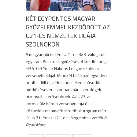
KÉT EGYPONTOS MAGYAR
GYŐZELEMMEL KEZDŐDÖTT AZ
U21-ES NEMZETEK LIGÁJA
SZOLNOKON
A magyar női és férfi U21-es 3×3-válogatott
egyaránt Ausztria legyőzésével kezdte meg a
FIBA 3×3 Youth Nations League szolnoki
versenyblokkját. Mindkét találkozó egyetlen
ponttal dőlt el, a Hollandia elleni második
mérkőzéseken azonban már a vendégek
bizonyultak erősebbnek. Az U23-as
korosztály három versenynapja és a
közbeiktatott amatőr streetballprogram után
július 31-én az U21-es válogatottak vették át...
Read More
...