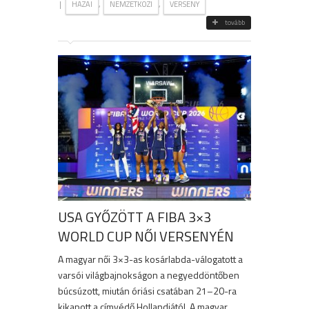
|
,
,
HAZAI
NEMZETKÖZI
VERSENY
tovább
USA GYŐZÖTT A FIBA 3×3
WORLD CUP NŐI VERSENYÉN
A magyar női 3×3-as kosárlabda-válogatott a
varsói világbajnokságon a negyeddöntőben
búcsúzott, miután óriási csatában 21–20-ra
kikapott a címvédő Hollandiától. A magyar