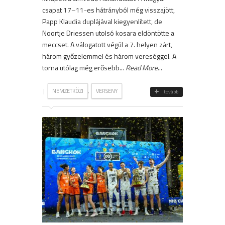
csapat 17–11-es hátrányból még visszajött,
Papp Klaudia duplájával kiegyenlített, de
Noortje Driessen utolsó kosara eldöntötte a
meccset. A válogatott végül a 7. helyen zárt,
három győzelemmel és három vereséggel. A
torna utólag még erősebb...
Read More
...
|
,
NEMZETKÖZI
VERSENY
tovább