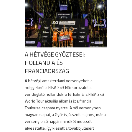
A HÉTVÉGE GYŐZTESEI:
HOLLANDIA ÉS
FRANCIAORSZÁG
A hétvégi amszterdami versenyeket, a
hölgyeknél a FIBA 3×3 Női sorozatot a
vendéglátó hollandok, a férfiaknál a FIBA 3×3
World Tour aktuális állomását a francia
Toulouse csapata nyerte. A női versenyben
magyar csapat, a Győr is játszott, sajnos, már a
verseny első napján mindkét meccsét
elvesztette, így kiesett a továbbjutásért