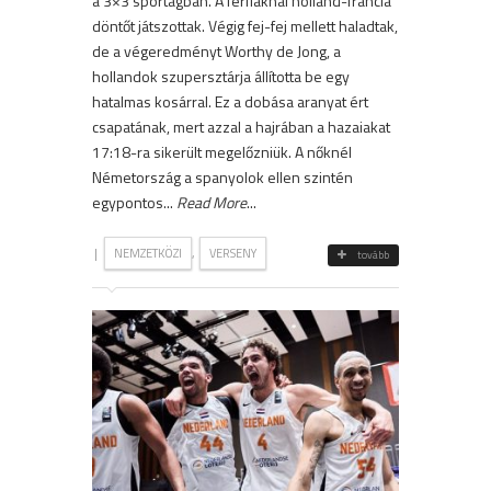
a 3×3 sportágban. A férfiaknál holland-francia
döntőt játszottak. Végig fej-fej mellett haladtak,
de a végeredményt Worthy de Jong, a
hollandok szupersztárja állította be egy
hatalmas kosárral. Ez a dobása aranyat ért
csapatának, mert azzal a hajrában a hazaiakat
17:18-ra sikerült megelőzniük. A nőknél
Németország a spanyolok ellen szintén
egypontos...
Read More
...
|
,
NEMZETKÖZI
VERSENY
tovább