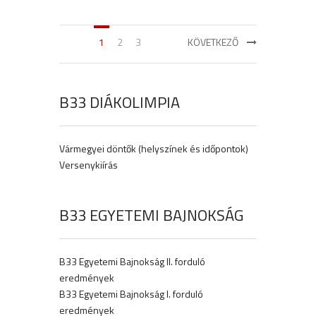
1
2
3
KÖVETKEZŐ
B33 DIÁKOLIMPIA
Vármegyei döntők (helyszínek és időpontok)
Versenykiírás
B33 EGYETEMI BAJNOKSÁG
B33 Egyetemi Bajnokság II. forduló
eredmények
B33 Egyetemi Bajnokság I. forduló
eredmények