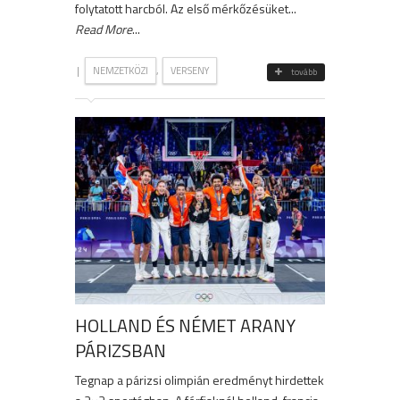
folytatott harcból. Az első mérkőzésüket...
Read More
...
|
,
NEMZETKÖZI
VERSENY
tovább
HOLLAND ÉS NÉMET ARANY
PÁRIZSBAN
Tegnap a párizsi olimpián eredményt hirdettek