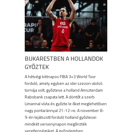
BUKARESTBEN A HOLLANDOK
GYŐZTEK
A hétvégi kétnapos FIBA 3×3 World Tour
forduló, amely egyben az idei szezon utolsó
tornája volt, győztese a holland Amszterdam
Rabobank csapata lett. A döntőt a szerb
Limannal vívta és győzte le őket meglehetősen
nagy pontaránnyal 21-12-re. A november 8-
9-én lejátszott forduló holland győztesei
mindkét versenynapon megőrizték
veretlenségüket. A győzelemben