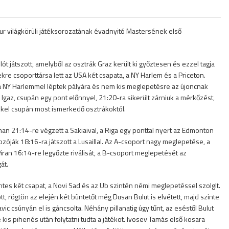
ur világkörüli játéksorozatának évadnyitó Mastersének első
ót játszott, amelyből az osztrák Graz került ki győztesen és ezzel tagja
re csoporttársa lett az USA két csapata, a NY Harlem és a Priceton.
 a NY Harlemmel léptek pályára és nem kis meglepetésre az újoncnak
 Igaz, csupán egy pont előnnyel, 21:20-ra sikerült zárniuk a mérkőzést,
kkel csupán most ismerkedő osztrákoktól.
an 21:14-re végzett a Sakiaival, a Riga egy ponttal nyert az Edmonton
ozóják 18:16-ra játszott a Lusaillal. Az A-csoport nagy meglepetése, a
an 16:14-re legyőzte riválisát, a B-csoport meglepetését az
át.
ntes két csapat, a Novi Sad és az Ub szintén némi meglepetéssel szolglt.
, rögtön az elején két büntetőt még Dusan Bulut is elvétett, majd szinte
ic csúnyán el is gáncsolta. Néhány pillanatig úgy tűnt, az eséstől Bulut
kis pihenés után folytatni tudta a játékot. Ivosev Tamás első kosara