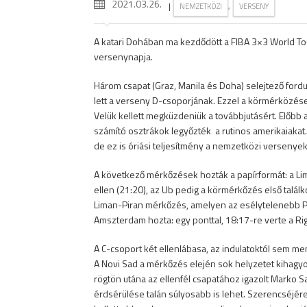
2021.03.26.
|
,
NEMZETKÖZI
VERSENY
A katari Dohában ma kezdődött a FIBA 3×3 World To
versenynapja.
Három csapat (Graz, Manila és Doha) selejtező fordul
lett a verseny D-csoporjának. Ezzel a körmérközések
Velük kellett megküzdeniük a továbbjutásért. Előbb
számító osztrákok legyőzték a rutinos amerikaiakat.
de ez is óriási teljesítmény a nemzetközi versenye
A következő mérkőzések hozták a papírformát: a Lim
ellen (21:20), az Ub pedig a körmérkőzés első találk
Liman-Piran mérkőzés, amelyen az esélytelenebb Pir
Amszterdam hozta: egy ponttal, 18:17-re verte a Rig
A C-csoport két ellenlábasa, az indulatoktól sem me
A Novi Sad a mérkőzés elején sok helyzetet kihagyott
rögtön utána az ellenfél csapatához igazolt Marko Sav
érdsérülése talán súlyosabb is lehet. Szerencséjére 