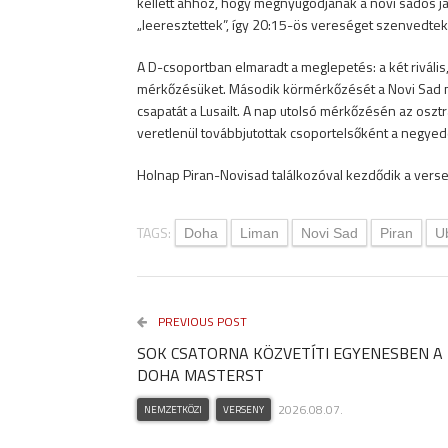
kellett ahhoz, hogy megnyugodjanak a novi sados já
„leeresztettek”, így 20:15-ös vereséget szenvedtek
A D-csoportban elmaradt a meglepetés: a két rivális
mérkőzésüket. Második körmérkőzését a Novi Sad m
csapatát a Lusailt. A nap utolsó mérkőzésén az osztr
veretlenül továbbjutottak csoportelsőként a negye
Holnap Piran-Novisad találkozóval kezdődik a vers
TAGS:
Doha
Liman
Novi Sad
Piran
U
PREVIOUS POST
SOK CSATORNA KÖZVETÍTI EGYENESBEN A
DOHA MASTERST
2026.08.07.
NEMZETKÖZI
VERSENY