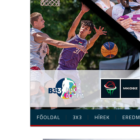
FŐOLDAL
3X3
HÍREK
EREDM