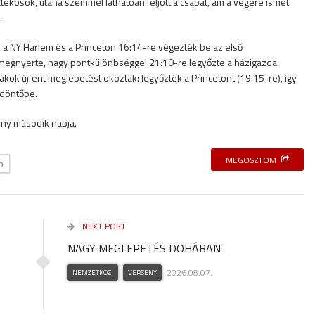
tékosok, utána szemmel láthatóan feljött a csapat, ám a végére ismét
.
, a NY Harlem és a Princeton 16:14-re végezték be az első
egnyerte, nagy pontkülönbséggel 21:10-re legyőzte a házigazda
ákok újfent meglepetést okoztak: legyőzték a Princetont (19:15-re), így
ddöntőbe.
eny második napja.
MEGOSZTOM
b
NEXT POST
NAGY MEGLEPETÉS DOHÁBAN
2026.08.07.
NEMZETKÖZI
VERSENY