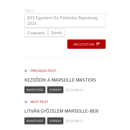
TAGS:
B33 Egyetemi És Főiskolás Bajnokság
2024
Csapatok
Döntő
MEGOSZTOM
PREVIOUS POST
KEZDŐDIK A MARSEILLE MASTERS
2026.08.07.
NEMZETKÖZI
VERSENY
NEXT POST
LITVÁN GYŐZELEM MARSEILLE-BEN
2026.08.07.
NEMZETKÖZI
VERSENY