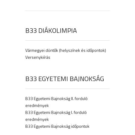
B33 DIÁKOLIMPIA
Vármegyei döntők (helyszínek és időpontok)
Versenykiírás
B33 EGYETEMI BAJNOKSÁG
B33 Egyetemi Bajnokság II. forduló
eredmények
B33 Egyetemi Bajnokság I. forduló
eredmények
B33 Egyetemi Bajnokság időpontok