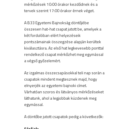
mérkőzések 10:00 órakor kezdődnek és a
tervek szerint 17:00 órakor érnek véget.
A B33 Egyetemi Bajnokság döntőjébe
összesen hat-hat csapat jutott be, amelyek a
két fordulóban elért helyezéseik
pontszámainak összegzése alapján kerültek
kiválasztásra. Az első hat legkevesebb ponttal
rendelkező csapat mérkőzhet meg egymással
a végső győzelemért.
Az izgalmas összecsapásokkal teli nap során a
csapatok mindent megtesznek majd, hogy
elnyerjék az egyetemi bajnoki címet.
Várhatóan szoros és látványos mérkőzéseket
láthatunk, ahol a legjobbak küzdenek meg
egymással.
A döntőbe jutott csapatok pedig a következők:
Férfiak: