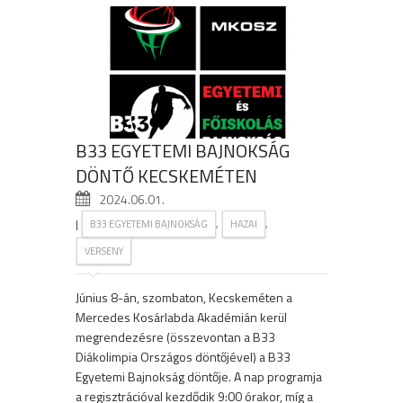
B33 EGYETEMI BAJNOKSÁG
DÖNTŐ KECSKEMÉTEN
2024.06.01.
|
,
,
B33 EGYETEMI BAJNOKSÁG
HAZAI
VERSENY
Június 8-án, szombaton, Kecskeméten a
Mercedes Kosárlabda Akadémián kerül
megrendezésre (összevontan a B33
Diákolimpia Országos döntőjével) a B33
Egyetemi Bajnokság döntője. A nap programja
a regisztrációval kezdődik 9:00 órakor, míg a