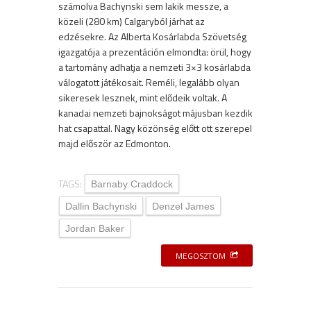
számolva Bachynski sem lakik messze, a
közeli (280 km) Calgaryból járhat az
edzésekre. Az Alberta Kosárlabda Szövetség
igazgatója a prezentáción elmondta: örül, hogy
a tartomány adhatja a nemzeti 3×3 kosárlabda
válogatott játékosait. Reméli, legalább olyan
sikeresek lesznek, mint elődeik voltak. A
kanadai nemzeti bajnokságot májusban kezdik
hat csapattal. Nagy közönség előtt ott szerepel
majd először az Edmonton.
TAGS:
Barnaby Craddock
Dallin Bachynski
Denzel James
Jordan Baker
MEGOSZTOM