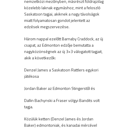
nemzetközi mezőnyben, másrészt földrajzilag
közelebb laknak egymáshoz, mint a feloszló
Saskatoon tagjai, akiknek a nagy távolságok
miatt folyamatosan gondot jelentett az
edzések megszervezése.
Három nappal ezelőtt Barnaby Craddock, az új
csapat, az Edmonton edzője bemutatta a
nagyközönségnek az új 3×3 válogatott tagjait,
akik a következők:
Denzel James a Saskatoon Rattlers egykori
játékosa
Jordan Baker az Edmonton Stingerstől és
Dallin Bachynski a Fraser völgyi Bandits volt
tagja.
Közülük ketten (Denzel James és Jordan
Baker) edmontoniak, és kanadai mércével