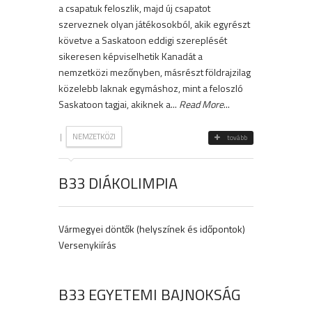
a csapatuk feloszlik, majd új csapatot
szerveznek olyan játékosokból, akik egyrészt
követve a Saskatoon eddigi szereplését
sikeresen képviselhetik Kanadát a
nemzetközi mezőnyben, másrészt földrajzilag
közelebb laknak egymáshoz, mint a feloszló
Saskatoon tagjai, akiknek a...
Read More
...
|
NEMZETKÖZI
tovább
B33 DIÁKOLIMPIA
Vármegyei döntők (helyszínek és időpontok)
Versenykiírás
B33 EGYETEMI BAJNOKSÁG