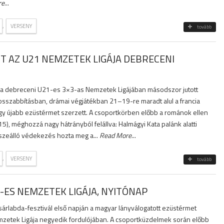
re
...
,
VERSENY
tovább
ST AZ U21 NEMZETEK LIGÁJA DEBRECENI
t a debreceni U21-es 3×3-as Nemzetek Ligájában másodszor jutott
hosszabbításban, drámai végjátékban 21–19-re maradt alul a francia
így újabb ezüstérmet szerzett. A csoportkörben előbb a románok ellen
5), méghozzá nagy hátrányból felállva: Halmágyi Kata palánk alatti
sszeálló védekezés hozta meg a...
Read More
...
,
VERSENY
tovább
-ES NEMZETEK LIGÁJA, NYITÓNAP
árlabda-fesztivál első napján a magyar lányválogatott ezüstérmet
zetek Ligája negyedik fordulójában. A csoportküzdelmek során előbb