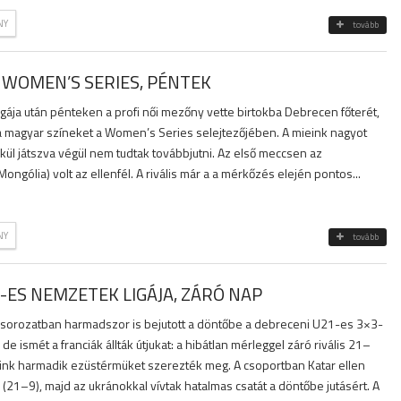
NY
tovább
 WOMEN’S SERIES, PÉNTEK
ája után pénteken a profi női mezőny vette birtokba Debrecen főterét,
 a magyar színeket a Women’s Series selejtezőjében. A mieink nagyot
kül játszva végül nem tudtak továbbjutni. Az első meccsen az
ngólia) volt az ellenfél. A rivális már a a mérkőzés elején pontos...
NY
tovább
-ES NEMZETEK LIGÁJA, ZÁRÓ NAP
t sorozatban harmadszor is bejutott a döntőbe a debreceni U21-es 3×3-
e ismét a franciák állták útjukat: a hibátlan mérleggel záró rivális 21–
ieink harmadik ezüstérmüket szerezték meg. A csoportban Katar ellen
(21–9), majd az ukránokkal vívtak hatalmas csatát a döntőbe jutásért. A