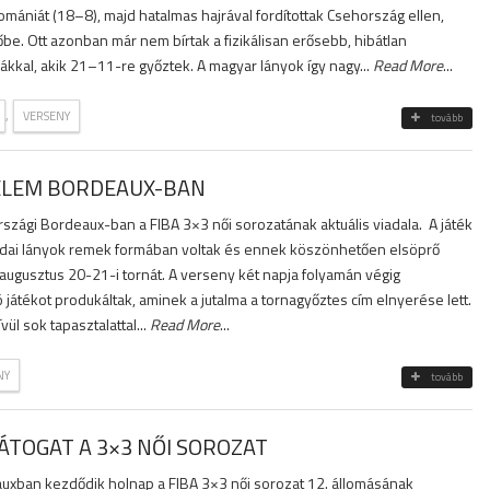
mániát (18–8), majd hatalmas hajrával fordítottak Csehország ellen,
őbe. Ott azonban már nem bírtak a fizikálisan erősebb, hibátlan
ákkal, akik 21–11-re győztek. A magyar lányok így nagy...
Read More
...
,
VERSENY
tovább
ELEM BORDEAUX-BAN
rszági Bordeaux-ban a FIBA 3×3 női sorozatának aktuális viadala. A játék
adai lányok remek formában voltak és ennek köszönhetően elsöprő
az augusztus 20-21-i tornát. A verseny két napja folyamán végig
ó játékot produkáltak, aminek a jutalma a tornagyőztes cím elnyerése lett.
ül sok tapasztalattal...
Read More
...
NY
tovább
TOGAT A 3×3 NŐI SOROZAT
auxban kezdődik holnap a FIBA 3×3 női sorozat 12. állomásának