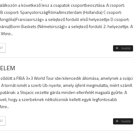
alálkozón a következő lesz a csapatok csoportbeosztása: A csoport:
B csoport: SpanyolországRómaAmszterdam (Hollandia) C csoport:
ngólia)Franciaország+ a selejtező forduló első helyezettje D csoport:
ánia)Bonn Baskets (Németország)+ a selejtező forduló 2. helyezettje. A
 More
...
NY
tovább
ZELEM
ődött a FIBA 3×3 World Tour idei kilencedik állomása, amelynek a svájci
 A tornát ismét a szerb Ub nyerte, amely újfent megmutatta, miért számít
atának: a Stojacic vezette gárda minden ellenfelét magaalá gyűrte. A
veli, hogy a szerbeknek nélkülözniük kellett egyik legfontosabb
ore
...
NY
tovább