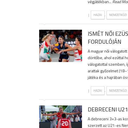
végjátékban...
Read Mo
|
,
HAZAI
NEMZETKÖZI
ISMÉT NŐI EZÜ
FORDULÓJÁN
A magyar női válogatot
döntőbe, ahol ezúttal 
válogatottal szemben, 
arattak győzelmet (18–1
játéka és a hajrában ö
|
,
HAZAI
NEMZETKÖZI
DEBRECENI U21
A debreceni 3×3-as kos
szerzett az U21-es Nem