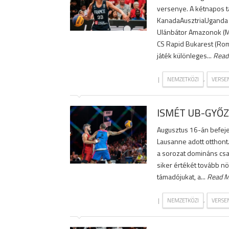
versenye. A kétnapos t
KanadaAusztriaUganda 
Ulánbátor Amazonok (Mo
CS Rapid Bukarest (Rom
játék különleges...
Read
|
,
NEMZETKÖZI
VERSE
ISMÉT UB-GYŐ
Augusztus 16-án befejez
Lausanne adott otthont.
a sorozat domináns csap
siker értékét tovább nö
támadójukat, a...
Read M
|
,
NEMZETKÖZI
VERSE