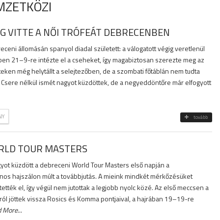
MZETKÖZI
 VITTE A NŐI TRÓFEÁT DEBRECENBEN
eni állomásán spanyol diadal született: a válogatott végig veretlenül
ben 21–9-re intézte el a cseheket, így magabiztosan szerezte meg az
teken még helytállt a selejtezőben, de a szombati főtáblán nem tudta
. Csere nélkül ismét nagyot küzdöttek, de a negyeddöntőre már elfogyott
NY
tovább
RLD TOUR MASTERS
gyot küzdött a debreceni World Tour Masters első napján a
nos hajszálon múlt a továbbjutás. A mieink mindkét mérkőzésüket
tették el, így végül nem jutottak a legjobb nyolc közé. Az első meccsen a
ról jöttek vissza Rosics és Komma pontjaival, a hajrában 19–19-re
d More
...