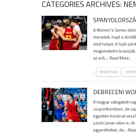
CATEGORIES ARCHIVES: NE
SPANYOLORSZÁG
A Women’s Series debrec
menetelt, majd a döntő
első helyet. A Győr pén
megismételni bravúrját
az erő,...
Read More
...
|
,
NEMZETKÖZI
VERSE
DEBRECENI WO
A magyar válogatott na
csoportkörében, de saj
egyetlen kosárral veszí
szerb Liman ellen 4–8-
egyenlítettek, de...
Rea