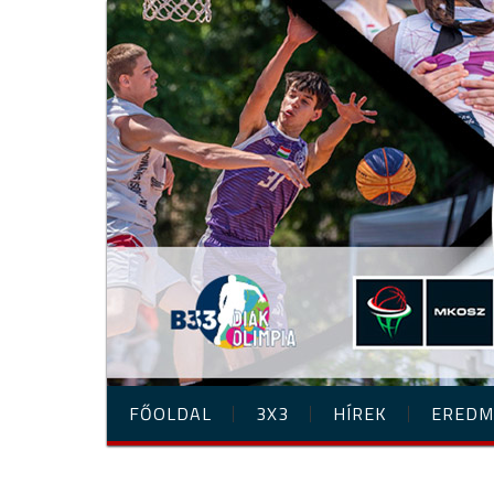
FŐOLDAL
3X3
HÍREK
EREDM