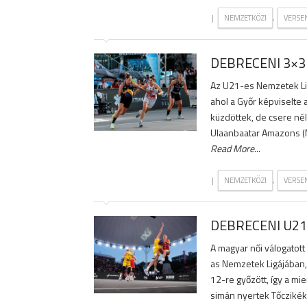
|
,
NEMZETKÖZI
VERSE
DEBRECENI 3×3
Az U21-es Nemzetek Lig
ahol a Győr képviselte
küzdöttek, de csere nél
Ulaanbaatar Amazons (Mo
Read More
...
|
,
NEMZETKÖZI
VERSE
DEBRECENI U21
A magyar női válogatot
as Nemzetek Ligájában, d
12-re győzött, így a m
simán nyertek Tőczikék 