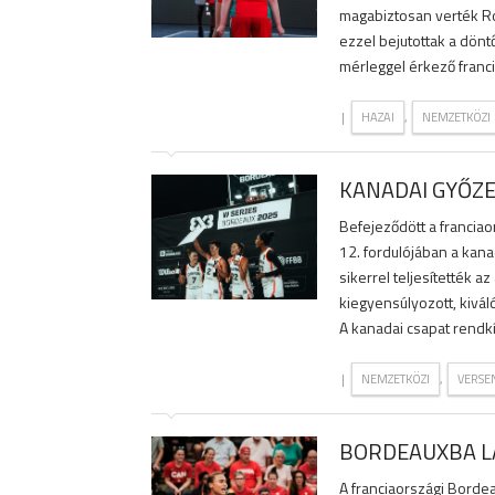
magabiztosan verték Ro
ezzel bejutottak a dönt
mérleggel érkező franci
|
,
HAZAI
NEMZETKÖZI
KANADAI GYŐZ
Befejeződött a franciao
12. fordulójában a kan
sikerrel teljesítették 
kiegyensúlyozott, kivál
A kanadai csapat rendkív
|
,
NEMZETKÖZI
VERSE
BORDEAUXBA LÁ
A franciaországi Borde