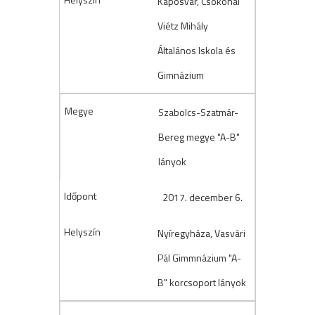
Kaposvár, Csokonai
Viétz Mihály
Általános Iskola és
Gimnázium
Szabolcs-Szatmár-
Bereg megye "A-B"
lányok
2017. december 6.
Nyíregyháza, Vasvári
Pál Gimmnázium "A-
B" korcsoport lányok