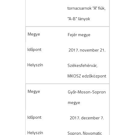
tornacsarnok "A" fiúk,
"A-B" lányok
Fejér megye
2017. november 21.
Székesfehérvár,
MKOSZ edzőközpont
Győr-Moson-Sopron
megye
2017. december 7.
Sopron, Novomatic