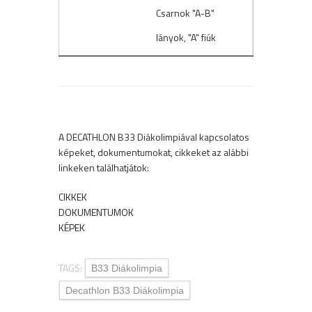
Csarnok "A-B"
lányok, "A" fiúk
A DECATHLON B33 Diákolimpiával kapcsolatos
képeket, dokumentumokat, cikkeket az alábbi
linkeken találhatjátok:
CIKKEK
DOKUMENTUMOK
KÉPEK
TAGS:
B33 Diákolimpia
Decathlon B33 Diákolimpia