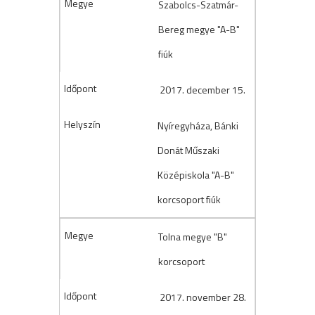
Szabolcs-Szatmár-
Bereg megye "A-B"
fiúk
2017. december 15.
Nyíregyháza, Bánki
Donát Műszaki
Középiskola "A-B"
korcsoport fiúk
Tolna megye "B"
korcsoport
2017. november 28.