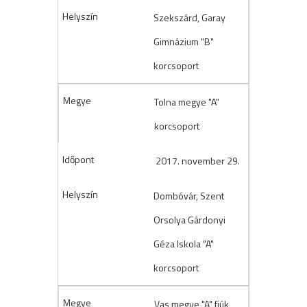
Szekszárd, Garay
Gimnázium "B"
korcsoport
Tolna megye "A"
korcsoport
2017. november 29.
Dombóvár, Szent
Orsolya Gárdonyi
Géza Iskola "A"
korcsoport
Vas megye "A" fiúk