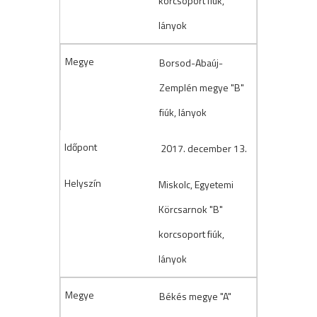
korcsoport fiúk,
lányok
Borsod-Abaúj-
Zemplén megye "B"
fiúk, lányok
2017. december 13.
Miskolc, Egyetemi
Körcsarnok "B"
korcsoport fiúk,
lányok
Békés megye "A"