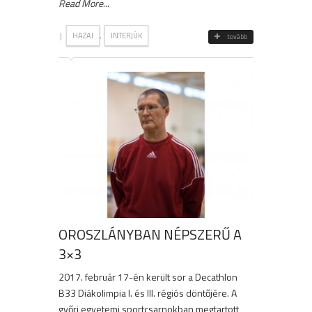
Read More
...
|
,
HAZAI
INTERJÚK
tovább
OROSZLÁNYBAN NÉPSZERŰ A
3×3
2017. február 17-én került sor a Decathlon
B33 Diákolimpia I. és III. régiós döntőjére. A
győri egyetemi sportcsarnokban megtartott