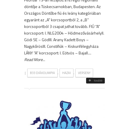
döntője a Tüskecsarnokban, Budapesten. Az
Országos Döntőbe fiú és leány kategóriában
egyaránt az „A” korcsoportból 2, a „B”
korcsoportból 3 csapat juthat tovább. FIÚ “A”
korcsoport: I. NLG2004 – HódmezővásárhelyII.
Gödi SE – GödIII. Arany Kadett Boys –
NagykőrösIII. Constifiúk – Kiskunfélegyháza
LÁNY “A” korcsoport: I. Eötvös – BajaII....
Read More
...
|
,
,
B33 DIÁKOLIMPIA
HAZAI
VERSENY
tovább