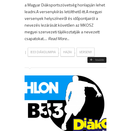
a Magyar Diáksportszövetség honlapján lehet
leadni.A versenykiírás letölthető itt.A megyei
versenyek helyszíneiről és időpontjairól a
nevezés lezárását követően az MKOSZ
megyei szervezeti tájékoztatják a nevezett
csapatokat....
Read More
...
|
,
,
B33 DIÁKOLIMPIA
HAZAI
VERSENY
tovább