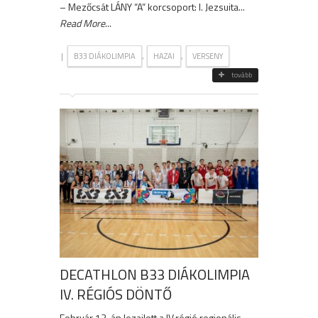
– Mezőcsát LÁNY “A” korcsoport: I. Jezsuita...
Read More
...
|
,
,
B33 DIÁKOLIMPIA
HAZAI
VERSENY
tovább
DECATHLON B33 DIÁKOLIMPIA
IV. RÉGIÓS DÖNTŐ
Február 13-án lezajlott a IV.régió regionális