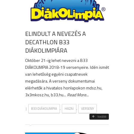
ELINDULT A NEVEZÉS A
DECATHLON B33
DIÁKOLIMPIÁRA
Október 21-ig lehet nevezni a B33
DIÁKOLIMPIA 2018-19 versenyeire. Idén ismét
van lehetőség egyéni csapatnevek
megadására. A verseny dokumentumai
elérhetők a hivatalos honlapokon mdsz.hu,
3x3mkosz.hu, b33.hu...
Read More
...
|
,
,
B33 DIÁKOLIMPIA
HAZAI
VERSENY
tovább