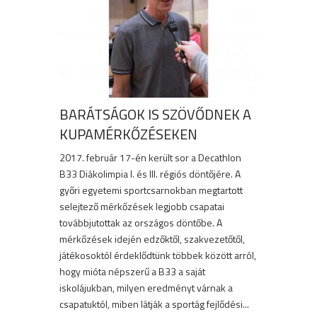
BARÁTSÁGOK IS SZÖVŐDNEK A
KUPAMÉRKŐZÉSEKEN
2017. február 17-én került sor a Decathlon
B33 Diákolimpia I. és III. régiós döntőjére. A
győri egyetemi sportcsarnokban megtartott
selejtező mérkőzések legjobb csapatai
továbbjutottak az országos döntőbe. A
mérkőzések idején edzőktől, szakvezetőtől,
játékosoktól érdeklődtünk többek között arról,
hogy mióta népszerű a B33 a saját
iskolájukban, milyen eredményt várnak a
csapatuktól, miben látják a sportág fejlődési...