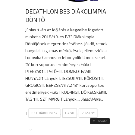
DECATHLON B33 DIÁKOLIMPIA
DÖNTŐ
Június 1-én az időjárás a kegyeibe fogadott
minket a 2018/19-es B33 Diákolimpia
Döntőjének megrendezéséhez. Jó idő, remek
hangulat, izgalmas mérkőzések jellemezték a
Ludovika Campuson lebonyolított meccseket.
“A” korcsoportos eredmények Fiúk: I.
PTEGYAK1II. PETŐFIIII. DOMBOTEAMIII.
HUNYADI1 Lányok: I. JEZSUITA1II. KŐRÖSI1III.
GROSICSIII. BERZSENYI A2 “B” korcsoportos
eredmények Fiúk: I. KOLPINGII. DŐ KECSKÉKIII.
TÁG 1III. SZT. MARGIT Lányok:...
Read More
...
|
,
,
B33 DIÁKOLIMPIA
HAZAI
VERSENY
tovább