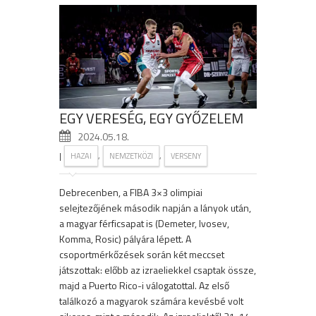
EGY VERESÉG, EGY GYŐZELEM
2024.05.18.
|
,
,
HAZAI
NEMZETKÖZI
VERSENY
Debrecenben, a FIBA 3×3 olimpiai
selejtezőjének második napján a lányok után,
a magyar férficsapat is (Demeter, Ivosev,
Komma, Rosic) pályára lépett. A
csoportmérkőzések során két meccset
játszottak: előbb az izraeliekkel csaptak össze,
majd a Puerto Rico-i válogatottal. Az első
találkozó a magyarok számára kevésbé volt