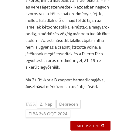
sikeres, mint a második. Az izraeliektől 21-14-
es vereséget szenvedtek, kezdetben nagyon
szoros volt a két csapat eredménye, fej-fej
mellett haladtak előre, majd félidő táján az
izraeliek kétpontosokkal elhúztak, a magyarok
pedig, a mérkőzés végéig már nem tudták őket
utolérni. Az est második találkozóját mintha
nem is ugyanaz a csapat játszotta volna, a
játékosok megtáltosodtak és a Puerto Rico-i
együttest szoros eredménnyel, 21-19-re
sikerült legyőzniük.
Ma 21:35-kor a B csoport harmadik tagjával,
Ausztriával mérkőznek a továbbjutásért.
TAGS:
2. Nap
Debrecen
FIBA 3x3 OQT 2024
MEGOSZTOM