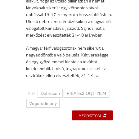
alakult, hogy az utolsó pillanatban a német
lányoknak sikerült egy kétpontos távoli
dobással 19-17-re nyerni a hosszabbításban.
Utolsó debreceni mérkőzésükön a magyar női
válogatott Kanadával játszott. Sajnos, ezt a
mérkőzést elveszítették 21-10 arányban.
A magyar férfiválogatottnak nem sikerült a
negyeddöntőbe való bejutás. Két vereséggel
és egy győzelemmel kiestek a további
küzdelemből. Utolsó, tegnapi meccsüket az
osztrákok ellen elvesztették, 21-13-ra.
TAGS:
Debrecen
FIBA 3x3 OQT 2024
Végeredmény
MEGOSZTOM