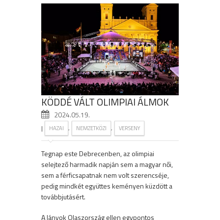
KÖDDÉ VÁLT OLIMPIAI ÁLMOK
2024.05.19.
|
,
,
HAZAI
NEMZETKÖZI
VERSENY
Tegnap este Debrecenben, az olimpiai
selejtező harmadik napján sem a magyar női,
sem a férficsapatnak nem volt szerencséje,
pedig mindkét együttes keményen küzdött a
továbbjutásért.
A lányok Olaszország ellen egypontos