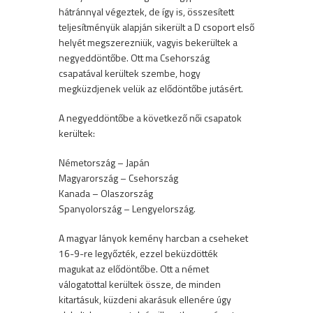
hátránnyal végeztek, de így is, összesített
teljesítményük alapján sikerült a D csoport első
helyét megszerezniük, vagyis bekerültek a
negyeddöntőbe. Ott ma Csehország
csapatával kerültek szembe, hogy
megküzdjenek velük az elődöntőbe jutásért.
A negyeddöntőbe a következő női csapatok
kerültek:
Németország – Japán
Magyarország – Csehország
Kanada – Olaszország
Spanyolország – Lengyelország.
A magyar lányok kemény harcban a cseheket
16-9-re legyőzték, ezzel beküzdötték
magukat az elődöntőbe. Ott a német
válogatottal kerültek össze, de minden
kitartásuk, küzdeni akarásuk ellenére úgy