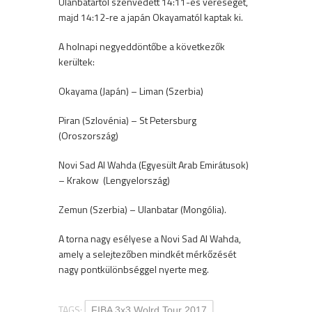
Ulanbatartól szenvedett 14:11-es vereséget,
majd 14:12-re a japán Okayamatól kaptak ki.
A holnapi negyeddöntőbe a következők
kerültek:
Okayama (Japán) – Liman (Szerbia)
Piran (Szlovénia) – St Petersburg
(Oroszország)
Novi Sad Al Wahda (Egyesült Arab Emirátusok)
– Krakow (Lengyelország)
Zemun (Szerbia) – Ulanbatar (Mongólia).
A torna nagy esélyese a Novi Sad Al Wahda,
amely a selejtezőben mindkét mérkőzését
nagy pontkülönbséggel nyerte meg.
TAGS:
FIBA 3x3 Wolrd Tour 2017