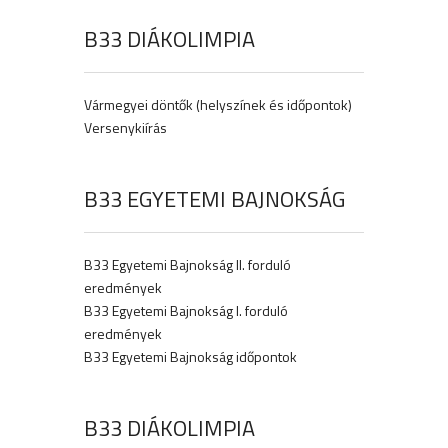
B33 DIÁKOLIMPIA
Vármegyei döntők (helyszínek és időpontok)
Versenykiírás
B33 EGYETEMI BAJNOKSÁG
B33 Egyetemi Bajnokság II. forduló
eredmények
B33 Egyetemi Bajnokság I. forduló
eredmények
B33 Egyetemi Bajnokság időpontok
B33 DIÁKOLIMPIA