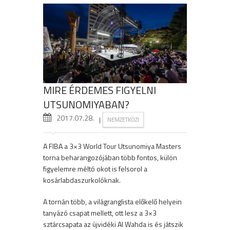
MIRE ÉRDEMES FIGYELNI
UTSUNOMIYABAN?
2017.07.28.
|
NEMZETKÖZI
A FIBA a 3×3 World Tour Utsunomiya Masters
torna beharangozójában több fontos, külön
figyelemre méltó okot is felsorol a
kosárlabdaszurkolóknak.
A tornán több, a világranglista előkelő helyein
tanyázó csapat mellett, ott lesz a 3×3
sztárcsapata az újvidéki Al Wahda is és játszik