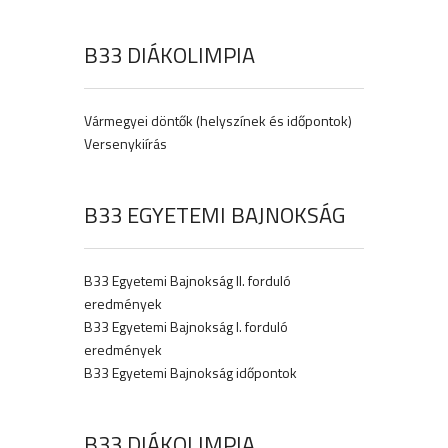
B33 DIÁKOLIMPIA
Vármegyei döntők (helyszínek és időpontok)
Versenykiírás
B33 EGYETEMI BAJNOKSÁG
B33 Egyetemi Bajnokság II. forduló
eredmények
B33 Egyetemi Bajnokság I. forduló
eredmények
B33 Egyetemi Bajnokság időpontok
B33 DIÁKOLIMPIA