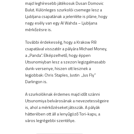
majd leghíresebb játékosuk Dusan Domovic
Bulut. Különleges szurkolói csemege lesz a
Ljubljana csapatának a jelenléte is pláne, hogy
nagy esély van egy Al Wahda – Ljubljana
mérkőzésre is.
További érdekesség, hogy a Krakow R8
csapatával visszatér a pályára Michael Money,
a „Panda”. Elképzelhető, hogy éppen
Utsunomiyban lesz a szezon legizgalmasabb
dunk-versenye, hiszen ott lesznek a
legjobbak: Chris Staples, Justin „Jus Fly”
Darlingon is.
A szurkolóknak érdemes majd időt szánni
Utsunomiya belvárosának a nevezetességeire
is, ahol a mérkőzéseket játsszák. A pályák
hátterében ott áll a lenyűgöző Tori-kapu, a
város legrégebbi szentélye.