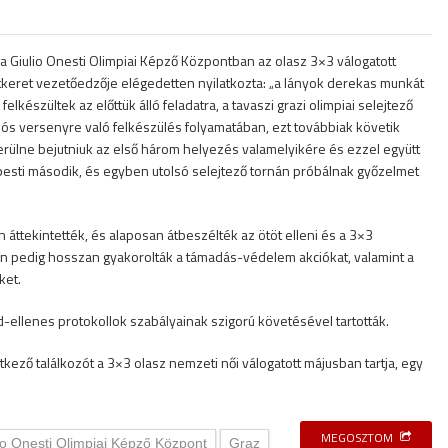
Giulio Onesti Olimpiai Képző Központban az olasz 3×3 válogatott
tkeret vezetőedzője elégedetten nyilatkozta: „a lányok derekas munkát
elkészültek az előttük álló feladatra, a tavaszi grazi olimpiai selejtező
kációs versenyre való felkészülés folyamatában, ezt továbbiak követik
kerülne bejutniuk az első három helyezés valamelyikére és ezzel együtt
apesti második, és egyben utolsó selejtező tornán próbálnak győzelmet
ttekintették, és alaposan átbeszélték az ötöt elleni és a 3×3
án pedig hosszan gyakorolták a támadás-védelem akciókat, valamint a
ket.
-ellenes protokollok szabályainak szigorú követésével tartották.
ező találkozót a 3×3 olasz nemzeti női válogatott májusban tartja, egy
MEGOSZTOM
io Onesti Olimpiai Képző Központ
Graz