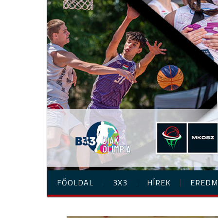
FŐOLDAL
3X3
HÍREK
EREDM