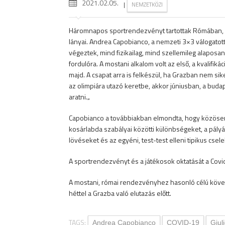
2021.02.05.
|
NEMZETKÖZI
Háromnapos sportrendezvényt tartottak Rómában, a 
lányai. Andrea Capobianco, a nemzeti 3×3 válogatot
végeztek, mind fizikailag, mind szellemileg alaposan f
fordulóra. A mostani alkalom volt az első, a kvalifi
majd. A csapat arra is felkészül, ha Grazban nem si
az olimpiára utazó keretbe, akkor júniusban, a bud
aratni.„
Capobianco a továbbiakban elmondta, hogy közösen á
kosárlabda szabályai közötti különbségeket, a pály
lövéseket és az egyéni, test-test elleni tipikus csele
A sportrendezvényt és a játékosok oktatását a Covid
A mostani, római rendezvényhez hasonló célú követk
héttel a Grazba való elutazás előtt.
TAGS:
Andrea Capobianco
COVID-19
Giul