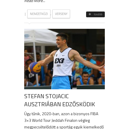
Read More
...
|
,
NEMZETKÖZI
VERSENY
tovább
STEFAN STOJACIC
AUSZTRIÁBAN EDZŐSKÖDIK
Úgy tűnik, 2020-ban, azon a bizonyos FIBA
3×3 World Tour Jeddah Finalon végleg
megpecsételődött a sportág egyik kiemelkedő