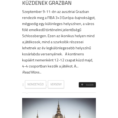
KÜZDENEK GRAZBAN
Szeptember 9-11-én az ausztriai Grazban
rendezik meg a FIBA ​​3×3 Európa-bajnokságot,
mégpedig egy különleges helyszínen, a város
fölé emelkedő történelmi jelentőségű
Schlossbergen. Ezen az ikonikus helyen mind
a játékosok, mind a szurkolók részesei
lehetnek az év legkülönlegesebb helyszínű
kosárlabda versenyének. A kontinens
kupáért nemenként 12-12 csapat küzd majd,
4-4 csoportban kezdik a játékot. A...
Read More
...
|
,
NEMZETKÖZI
VERSENY
tovább