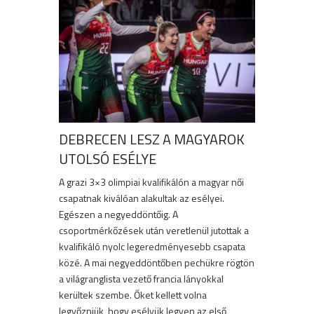
DEBRECEN LESZ A MAGYAROK
UTOLSÓ ESÉLYE
A grazi 3×3 olimpiai kvalifikálón a magyar női
csapatnak kiválóan alakultak az esélyei.
Egészen a negyeddöntőig. A
csoportmérkőzések után veretlenül jutottak a
kvalifikáló nyolc legeredményesebb csapata
közé. A mai negyeddöntőben pechükre rögtön
a világranglista vezető francia lányokkal
kerültek szembe. Őket kellett volna
legyőzniük, hogy esélyük legyen az első