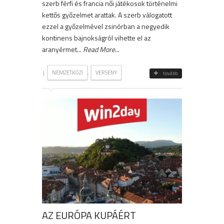
szerb férfi és francia női játékosok történelmi
kettős győzelmet arattak. A szerb válogatott
ezzel a győzelmével zsinórban a negyedik
kontinens bajnokságról vihette el az
aranyérmet...
Read More
...
|
,
NEMZETKÖZI
VERSENY
tovább
AZ EURÓPA KUPÁÉRT