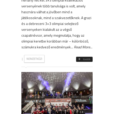
néhány hét két 3×3 olimpiai kvalifikációs
versenyének több tanulsága is volt, amely
hasznára válhat a jövőben mind a
játékosoknak, mind a szakvezetőknek. A grazi
és a debreceni 3×3 olimpiai selejtező
versenyeken kialakult az a végső
csapatnévsor, amely megmutatja, hogy az
olimpiai keretbe korábban már – különböző,
számukra kedvező eredmények...
Read More
...
|
NEMZETKÖZI
tovább