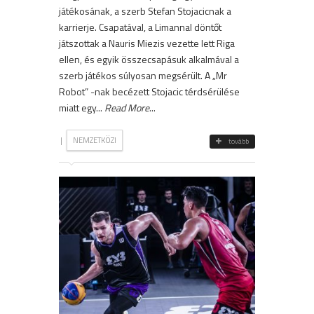
játékosának, a szerb Stefan Stojacicnak a
karrierje. Csapatával, a Limannal döntőt
játszottak a Nauris Miezis vezette lett Riga
ellen, és egyik összecsapásuk alkalmával a
szerb játékos súlyosan megsérült. A „Mr
Robot” -nak becézett Stojacic térdsérülése
miatt egy...
Read More
...
|
NEMZETKÖZI
tovább