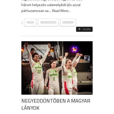
három helyezés valamelyikét (és azzal
párhuzamosan az...
Read More
...
|
,
,
HAZAI
NEMZETKÖZI
VERSENY
tovább
NEGYEDDÖNTŐBEN A MAGYAR
LÁNYOK