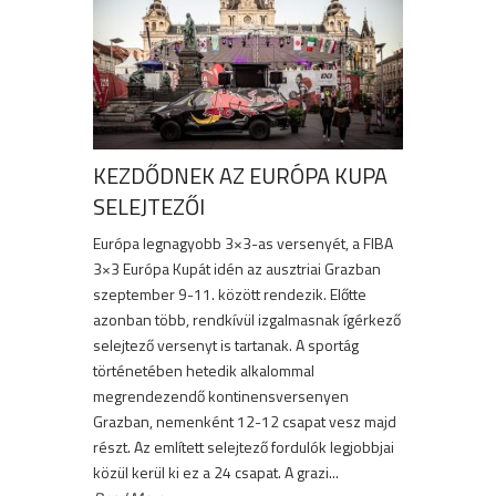
KEZDŐDNEK AZ EURÓPA KUPA
SELEJTEZŐI
Európa legnagyobb 3×3-as versenyét, a FIBA
3×3 Európa Kupát idén az ausztriai Grazban
szeptember 9-11. között rendezik. Előtte
azonban több, rendkívül izgalmasnak ígérkező
selejtező versenyt is tartanak. A sportág
történetében hetedik alkalommal
megrendezendő kontinensversenyen
Grazban, nemenként 12-12 csapat vesz majd
részt. Az említett selejtező fordulók legjobbjai
közül kerül ki ez a 24 csapat. A grazi...