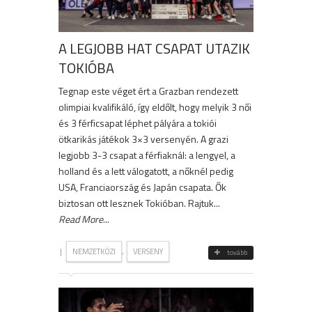
A LEGJOBB HAT CSAPAT UTAZIK
TOKIÓBA
Tegnap este véget ért a Grazban rendezett
olimpiai kvalifikáló, így eldőlt, hogy melyik 3 női
és 3 férficsapat léphet pályára a tokiói
ötkarikás játékok 3×3 versenyén. A grazi
legjobb 3-3 csapat a férfiaknál: a lengyel, a
holland és a lett válogatott, a nőknél pedig
USA, Franciaország és Japán csapata. Ők
biztosan ott lesznek Tokióban. Rajtuk...
Read More
...
|
,
NEMZETKÖZI
VERSENY
tovább