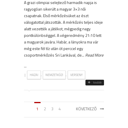
A grazi olimpiai selejtező harmadik napja is
ragyogóan sikerült a magyar 3×3 női
csapatnak. Első mérkőzésüket az észt
válogatottal játszották. A mérkőzés teljes ideje
alatt vezették a játékot, mégpedig nagy
pontkülönbséggel. A végeredmény 21:10 lett
a magyarok javára. Habár, a lányokra ma vár
még este fél tíz után öt perccel egy
csoportmérkőzés Sri Lankával, de...
Read More
...
|
,
,
HAZAI
NEMZETKÖZI
VERSENY
tovább
1
2
3
4
KÖVETKEZŐ