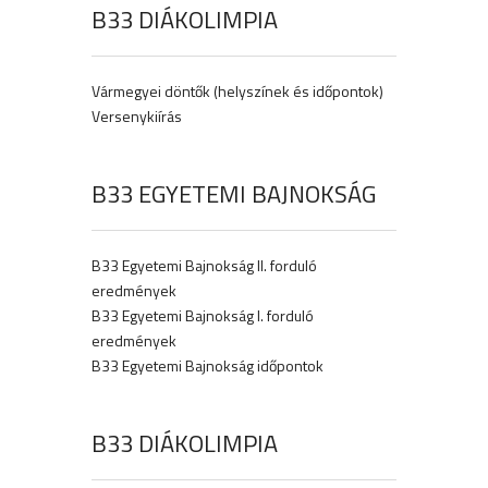
B33 DIÁKOLIMPIA
Vármegyei döntők (helyszínek és időpontok)
Versenykiírás
B33 EGYETEMI BAJNOKSÁG
B33 Egyetemi Bajnokság II. forduló
eredmények
B33 Egyetemi Bajnokság I. forduló
eredmények
B33 Egyetemi Bajnokság időpontok
B33 DIÁKOLIMPIA