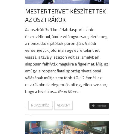
MESTERTERVET KÉSZÍTETTEK
AZ OSZTRÁKOK
Az osztrák 3×3 kosárlabdasport szinte
észrevétlenül, ámde villámgyorsan jelent meg
a nemzetközi játékok porondján. Valódi
versenyévük jóformán egy évre tekinthet
vissza, a tavalyi szezon volt az, amelyben
alaposan felhívták magukra a figyelmet. Míg, az
amúgy is roppant fiatal sportág hivatalossá
válásának múltja sem több 10-12 évnél, az
osztrákoknak elegendő volt egyetlen szezon,
hogy a hivatalos...
Read More
...
|
,
NEMZETKÖZI
VERSENY
tovább