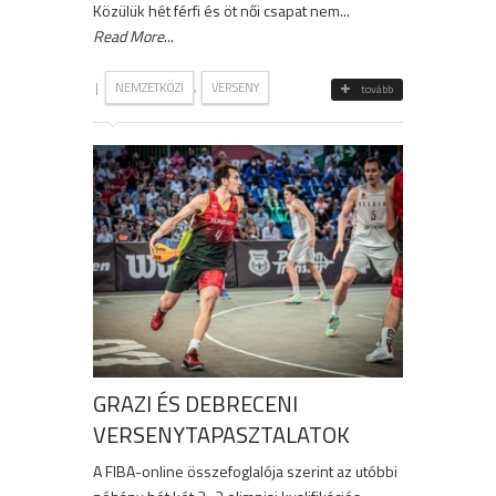
Közülük hét férfi és öt női csapat nem...
Read More
...
|
,
NEMZETKÖZI
VERSENY
tovább
GRAZI ÉS DEBRECENI
VERSENYTAPASZTALATOK
A FIBA-online összefoglalója szerint az utóbbi