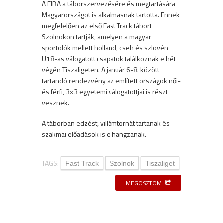
A FIBA a táborszervezésére és megtartására
Magyarországot is alkalmasnak tartotta. Ennek
megfelelően az első Fast Track tábort
Szolnokon tartják, amelyen a magyar
sportolók mellett holland, cseh és szlovén
U18-as válogatott csapatok találkoznak e hét
végén Tiszaligeten. A január 6-8. között
tartandó rendezvény az említett országok női-
és férfi, 3×3 egyetemi válogatottjai is részt
vesznek.
A táborban edzést, villámtornát tartanak és
szakmai előadások is elhangzanak.
TAGS:
Fast Track
Szolnok
Tiszaliget
MEGOSZTOM