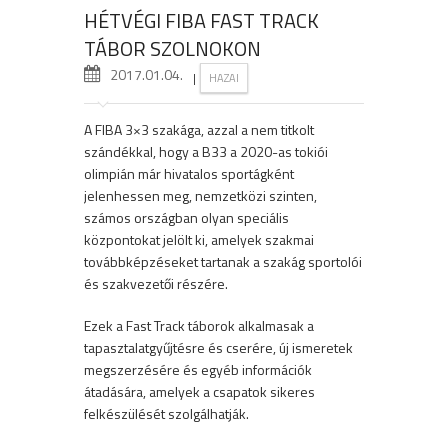
HÉTVÉGI FIBA FAST TRACK
TÁBOR SZOLNOKON
2017.01.04.
|
HAZAI
A FIBA 3×3 szakága, azzal a nem titkolt
szándékkal, hogy a B33 a 2020-as tokiói
olimpián már hivatalos sportágként
jelenhessen meg, nemzetközi szinten,
számos országban olyan speciális
központokat jelölt ki, amelyek szakmai
továbbképzéseket tartanak a szakág sportolói
és szakvezetői részére.
Ezek a Fast Track táborok alkalmasak a
tapasztalatgyűjtésre és cserére, új ismeretek
megszerzésére és egyéb információk
átadására, amelyek a csapatok sikeres
felkészülését szolgálhatják.