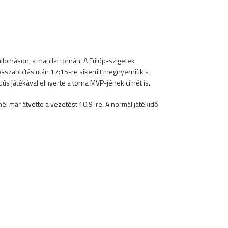
llomáson, a manilai tornán. A Fülöp-szigetek
sszabbítás után 17:15-re sikerült megnyerniük a
ús játékával elnyerte a torna MVP-jének címét is.
nél már átvette a vezetést 10:9-re. A normál játékidő