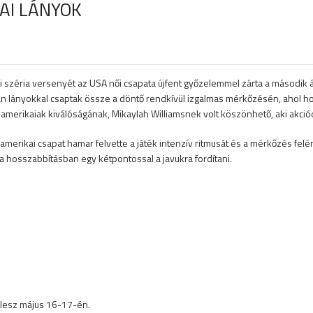
AI LÁNYOK
i széria versenyét az USA női csapata újfent győzelemmel zárta a második á
n lányokkal csaptak össze a döntő rendkívül izgalmas mérkőzésén, ahol ho
merikaiak kiválóságának, Mikaylah Williamsnek volt köszönhető, aki akciód
amerikai csapat hamar felvette a játék intenzív ritmusát és a mérkőzés felé
t a hosszabbításban egy kétpontossal a javukra fordítani.
 lesz május 16-17-én.