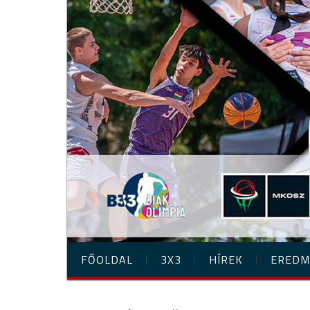
FŐOLDAL
3X3
HÍREK
EREDM