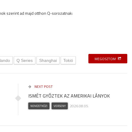
mok szerint ad majd otthon Q-sorozatnak:
MEGOSZTOM
lando
Q Series
Shanghai
Tokió
NEXT POST
ISMÉT GYŐZTEK AZ AMERIKAI LÁNYOK
2026.08.05.
NEMZETKÖZI
VERSENY