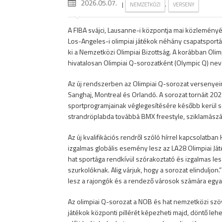
2026.05.07.
|
,
NEMZETKÖZI
VERSENY
A FIBA svájci, Lausanne-i központja mai közlemény
Los-Angeles-i olimpiai játékok néhány csapatsportá
ki a Nemzetközi Olimpiai Bizottság. A korábban Oli
hivatalosan Olimpiai Q-sorozatként (Olympic Q) nev
Az új rendszerben az Olimpiai Q-sorozat versenyein
Sanghaj, Montreal és Orlandó. A sorozat tornáit 2
sportprogramjainak véglegesítésére később kerül sor
strandröplabda továbbá BMX freestyle, sziklamászás,
Az új kvalifikációs rendről szóló hírrel kapcsolatba
izgalmas globális esemény lesz az LA28 Olimpiai Já
hat sportága rendkívül szórakoztató és izgalmas le
szurkolóknak. Alig várjuk, hogy a sorozat elinduljon.
lesz a rajongók és a rendező városok számára egya
Az olimpiai Q-sorozat a NOB és hat nemzetközi szö
játékok központi pillérét képezheti majd, döntő leh