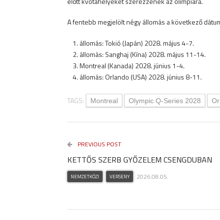
előtt kvótahelyeket szerezzenek az olimpiára.
A fentebb megjelölt négy állomás a következő dátu
állomás: Tokió (Japán) 2028. május 4-7.
állomás: Sanghaj (Kína) 2028. május 11-14.
Montreal (Kanada) 2028. június 1-4.
állomás: Orlando (USA) 2028. június 8-11.
TAGS:
Montreal
Olympic Q-Series 2028
Or
PREVIOUS POST
KETTŐS SZERB GYŐZELEM CSENGDUBAN
2026.08.05.
NEMZETKÖZI
VERSENY