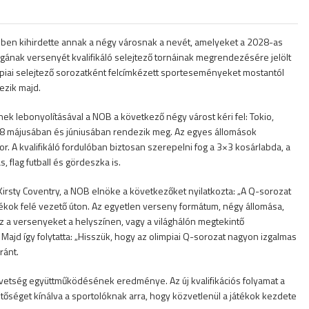
ében kihirdette annak a négy városnak a nevét, amelyeket a 2028-as
gának versenyét kvalifikáló selejtező tornáinak megrendezésére jelölt
mpiai selejtező sorozatként felcímkézett sporteseményeket mostantól
ezik majd.
ek lebonyolításával a NOB a következő négy várost kéri fel: Tokio,
028 májusában és júniusában rendezik meg. Az egyes állomások
. A kvalifikáló fordulóban biztosan szerepelni fog a 3×3 kosárlabda, a
 flag futball és gördeszka is.
n Kirsty Coventry, a NOB elnöke a következőket nyilatkozta: „A Q-sorozat
tékok felé vezető úton. Az egyetlen verseny formátum, négy állomása,
sz a versenyeket a helyszínen, vagy a világhálón megtekintő
” Majd így folytatta: „Hisszük, hogy az olimpiai Q-sorozat nagyon izgalmas
ránt.
vetség együttműködésének eredménye. Az új kvalifikációs folyamat a
etőséget kínálva a sportolóknak arra, hogy közvetlenül a játékok kezdete