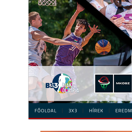
FŐOLDAL
3X3
HÍREK
EREDM