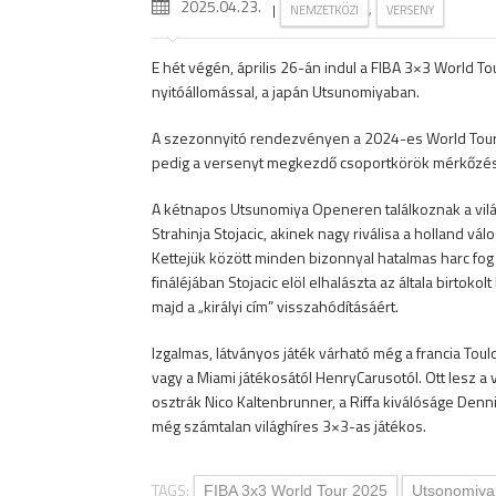
2025.04.23.
|
,
NEMZETKÖZI
VERSENY
E hét végén, április 26-án indul a FIBA 3×3 World 
nyitóállomással, a japán Utsunomiyaban.
A szezonnyitó rendezvényen a 2024-es World Tour é
pedig a versenyt megkezdő csoportkörök mérkőzése
A kétnapos Utsunomiya Openeren találkoznak a világ 
Strahinja Stojacic, akinek nagy riválisa a holland vá
Kettejük között minden bizonnyal hatalmas harc fog
fináléjában Stojacic elöl elhalászta az általa birtok
majd a „királyi cím” visszahódításáért.
Izgalmas, látványos játék várható még a francia Tou
vagy a Miami játékosától HenryCarusotól. Ott lesz 
osztrák Nico Kaltenbrunner, a Riffa kiválóságe Denni
még számtalan világhíres 3×3-as játékos.
TAGS:
FIBA 3x3 World Tour 2025
Utsonomiya