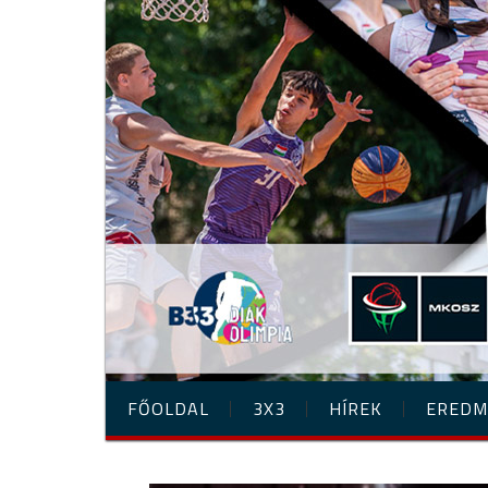
FŐOLDAL
3X3
HÍREK
EREDM