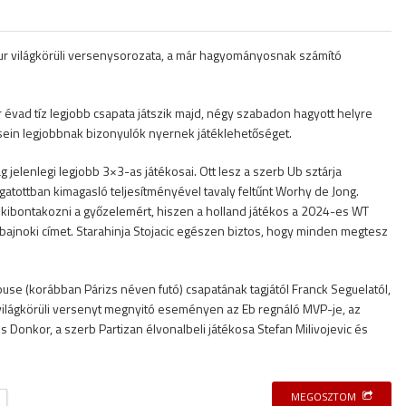
Tour világkörüli versenysorozata, a már hagyományosnak számító
vad tíz legjobb csapata játszik majd, négy szabadon hagyott helyre
in legjobbnak bizonyulók nyernek játéklehetőséget.
jelenlegi legjobb 3×3-as játékosai. Ott lesz a szerb Ub sztárja
logatottban kimagasló teljesítményével tavaly feltűnt Worhy de Jong.
 kibontakozni a győzelemért, hiszen a holland játékos a 2024-es WT
olt bajnoki címet. Starahinja Stojacic egészen biztos, hogy minden megtesz
louse (korábban Párizs néven futó) csapatának tagjától Franck Seguelatól,
a világkörüli versenyt megnyitó eseményen az Eb regnáló MVP-je, az
s Donkor, a szerb Partizan élvonalbeli játékosa Stefan Milivojevic és
MEGOSZTOM