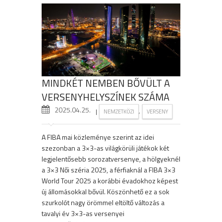
MINDKÉT NEMBEN BŐVÜLT A
VERSENYHELYSZÍNEK SZÁMA
2025.04.25.
|
,
NEMZETKÖZI
VERSENY
A FIBA mai közleménye szerint az idei
szezonban a 3×3-as világkörüli játékok két
legjelentősebb sorozatversenye, a hölgyeknél
a 3×3 Női széria 2025, a férfiaknál a FIBA 3×3
World Tour 2025 a korábbi évadokhoz képest
új állomásokkal bővül. Köszönhető ez a sok
szurkolót nagy örömmel eltöltő változás a
tavalyi év 3×3-as versenyei