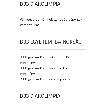
B33 DIÁKOLIMPIA
Vármegyei döntők (helyszínek és időpontok)
Versenykiírás
B33 EGYETEMI BAJNOKSÁG
B33 Egyetemi Bajnokság II. forduló
eredmények
B33 Egyetemi Bajnokság I. forduló
eredmények
B33 Egyetemi Bajnokság időpontok
B33 DIÁKOLIMPIA