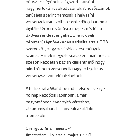
népszerűségének világszerte történt
nagymértékű növekedésének. A nézőszámok
tanúsága szerint nemcsak a helyszíni
versenyek iránt volt sok érdeklődő, hanem a
digitális térben is óriási tömegek nézték a
3×3-as rendezvényeket. E rendkívüli
népszerűségnövekedés sarkallta arra a FIBA
szervezőit, hogy bővítsék az események
számát. Ennek megvalósításaként már most, a
szezon kezdetén bátran kijelenthető, hogy
mindkét nem versenyeik nagyon izgalmas
versenyszezon elé nézhetnek.
A férfiaknál a World Tour idei első versenye
holnap kezdődik Japánban, a már
hagyományos évadnyitó városban,
Utsunomiyaban. Ezt követik az alábbi
állomások:
Chengdu, Kína: május 3-4.
Amsterdam, Hollandia: május 17-18.