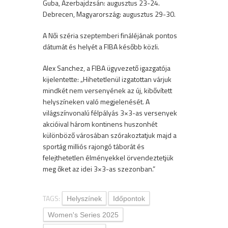
Guba, Azerbajdzsán: augusztus 23-24.
Debrecen, Magyarország: augusztus 29-30.
A Női széria szeptemberi fináléjának pontos
dátumát és helyét a FIBA később közli.
Alex Sanchez, a FIBA ügyvezető igazgatója
kijelentette: „Hihetetlenül izgatottan várjuk
mindkét nem versenyének az új, kibővített
helyszíneken való megjelenését. A
világszínvonalú félpályás 3×3-as versenyek
akcióival három kontinens huszonhét
különböző városában szórakoztatjuk majd a
sportág milliós rajongó táborát és
felejthetetlen élményekkel örvendeztetjük
meg őket az idei 3×3-as szezonban.”
TAGS:
Helyszínek
Időpontok
Women's Series 2025