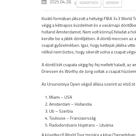
2025.04.28.
|
,
NEMZETKÖZI
VERSENY
Kiváló formában játszott a hétvégi FIBA 3×3 World 
végig a kétnapos küzdelmet és a vasárnapi döntőbe
holland Amsterdamot. Nem volt könnyű feladat a hol
kerülte be a játék döntőjében. A döntő meccsen az 
csapat győzelmében. Igaz, hogy kettejük játéka vit
nélkül nem biztos, hogy sikerült volna a csapat vé
A döntő két csapata végig fej-fej mellett haladt, az 
Driessen és Worthy de Jong voltak a csapat húzóemb
Az Ursunomiya Open végső állása szerint az első öt
Miami – USA
Amsterdam – Hollandia
Ub – Szerbia
Toulouse – Franciaország
Radudondvaris Hoptrans – Litvánia
A következő World Tour tornára a kínai Chengduban 