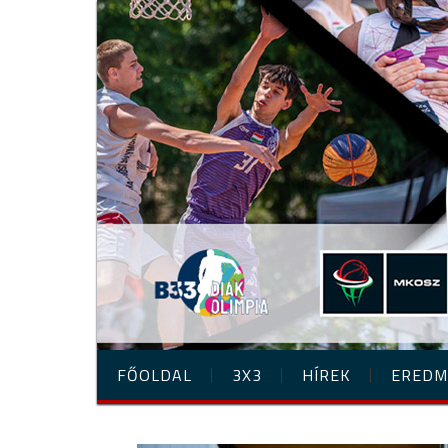
FŐOLDAL
3X3
HÍREK
EREDM