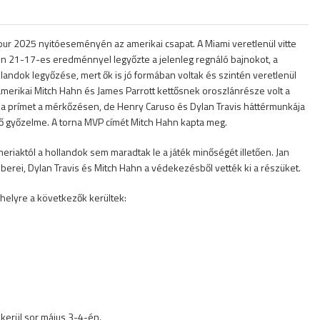
Tour 2025 nyitóeseményén az amerikai csapat. A Miami veretlenül vitte
n 21-17-es eredménnyel legyőzte a jelenleg regnáló bajnokot, a
landok legyőzése, mert ők is jó formában voltak és szintén veretlenül
amerikai Mitch Hahn és James Parrott kettősnek oroszlánrésze volt a
te a prímet a mérkőzésen, de Henry Caruso és Dylan Travis háttérmunkája
gső győzelme. A torna MVP címét Mitch Hahn kapta meg.
ameriaktól a hollandok sem maradtak le a játék minőségét illetően. Jan
erei, Dylan Travis és Mitch Hahn a védekezésből vették ki a részüket.
 helyre a következők kerültek:
kerül sor május 3-4-én.