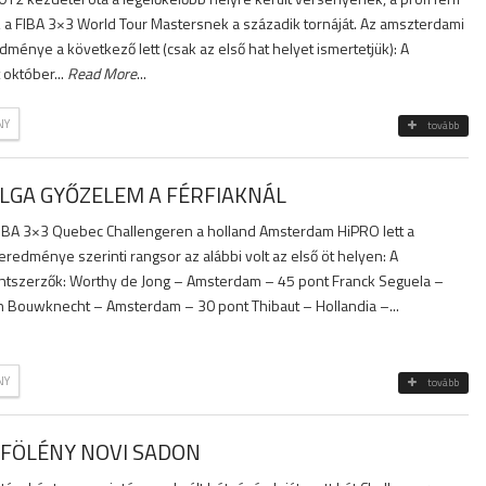
a FIBA 3×3 World Tour Mastersnek a századik tornáját. Az amszterdami
énye a következő lett (csak az első hat helyet ismertetjük): A
október...
Read More
...
NY
tovább
LGA GYŐZELEM A FÉRFIAKNÁL
IBA 3×3 Quebec Challengeren a holland Amsterdam HiPRO lett a
redménye szerinti rangsor az alábbi volt az első öt helyen: A
szerzők: Worthy de Jong – Amsterdam – 45 pont Franck Seguela –
n Bouwknecht – Amsterdam – 30 pont Thibaut – Hollandia –...
NY
tovább
I FÖLÉNY NOVI SADON