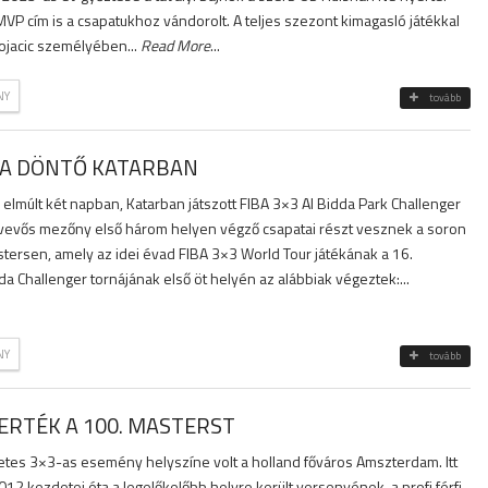
P cím is a csapatukhoz vándorolt. A teljes szezont kimagasló játékkal
tojacic személyében...
Read More
...
NY
tovább
A DÖNTŐ KATARBAN
elmúlt két napban, Katarban játszott FIBA 3×3 Al Bidda Park Challenger
tvevős mezőny első három helyen végző csapatai részt vesznek a soron
rsen, amely az idei évad FIBA 3×3 World Tour játékának a 16.
da Challenger tornájának első öt helyén az alábbiak végeztek:...
NY
tovább
RTÉK A 100. MASTERST
es 3×3-as esemény helyszíne volt a holland főváros Amszterdam. Itt
12 kezdetei óta a legelőkelőbb helyre került versenyének, a profi férfi