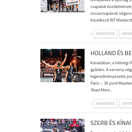
csapatok küzdelmének, 
összecsapások végeredm
következő WT Masterst 
|
,
NEMZETKÖZI
VERSE
HOLLAND ÉS BE
Kanadában, a hétvégi F
győztes. A verseny vége
legeredményesebb pont
Paris – 36 pont Maarte
Read More
...
|
,
NEMZETKÖZI
VERSE
SZERB ÉS KÍNA