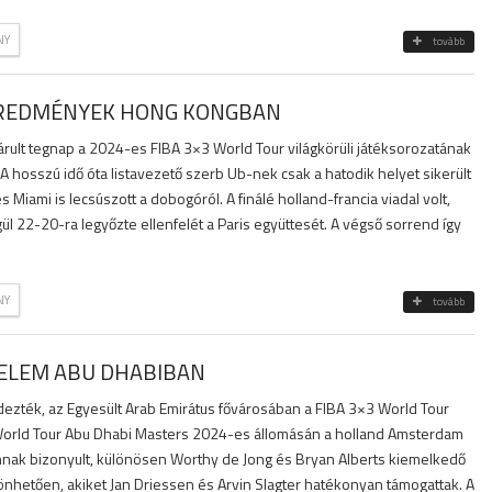
NY
tovább
REDMÉNYEK HONG KONGBAN
rult tegnap a 2024-es FIBA 3×3 World Tour világkörüli játéksorozatának
A hosszú idő óta listavezető szerb Ub-nek csak a hatodik helyet sikerült
s Miami is lecsúszott a dobogóról. A finálé holland-francia viadal volt,
 22-20-ra legyőzte ellenfelét a Paris együttesét. A végső sorrend így
NY
tovább
ELEM ABU DHABIBAN
zték, az Egyesült Arab Emirátus fővárosában a FIBA 3×3 World Tour
World Tour Abu Dhabi Masters 2024-es állomásán a holland Amsterdam
annak bizonyult, különösen Worthy de Jong és Bryan Alberts kiemelkedő
nhetően, akiket Jan Driessen és Arvin Slagter hatékonyan támogattak. A