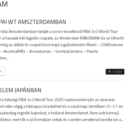
AM
RÓPAI WT AMSZTERDAMBAN
ndiai Amszterdamban tartják a soron következő FIBA 3×3 World Tour
n a hazaiak két legjobb csapata, az Amsterdam RABOBANK és az Utrecht
ül még az alábbi tíz csapat küzd majd a győzelemért: Miami – USAToulouse
– AusztriaRiffa – BruneiLiman – SzerbiaCarolina – Puerto
ore
...
NY
tovább
ZELEM JAPÁNBAN
tt a hétvégi FIBA 3×3 World Tour 2025 nyitóeseményén az amerikai
enül vitte végig a kétnapos küzdelmet és a vasárnapi döntőben 21-17-es
 jelenleg regnáló bajnokot, a holland Amsterdamot. Nem volt könnyű
őzése, mert ők is jó formában voltak és szintén veretlenül kerülte be a...