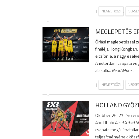
|
,
NEMZETKÖZI
VERSE
MEGLEPETÉS E
Óriási meglepetéssel zá
fináléja Hong Kongban. 
elcsípnie, a nagy esélye
Amsterdam csapata végül
alakult:...
Read More
...
|
,
NEMZETKÖZI
VERSE
HOLLAND GYŐZ
Október 26-27-én rende
Abu Dhabi A FIBA 3×3 
csapata megállíthatatl
teljesítményének köszö