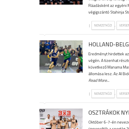
Ráadásként az egyéni MV
végigszántó Stahinja S
|
,
NEMZETKÖZI
VERSE
HOLLAND-BELG
Eredményt hirdettek az 
végén. A tizenhat rész
következő Manama Maste
állomása lesz. Az Al Bid
Read More
...
|
,
NEMZETKÖZI
VERSE
OSZTRÁKOK NYE
Október 6-7-én nevezet
ünnepelték a sportág 20