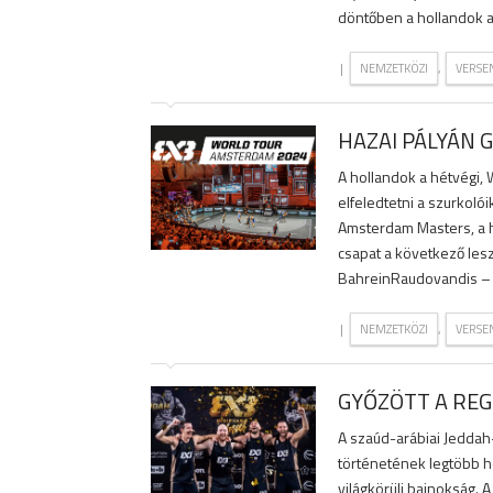
döntőben a hollandok a
|
,
NEMZETKÖZI
VERSE
HAZAI PÁLYÁN 
A hollandok a hétvégi,
elfeledtetni a szurkoló
Amsterdam Masters, a ha
csapat a következő les
BahreinRaudovandis – L
|
,
NEMZETKÖZI
VERSE
GYŐZÖTT A RE
A szaúd-arábiai Jeddah
történetének legtöbb he
világkörüli bajnokság. 