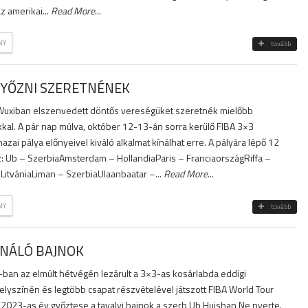
z amerikai...
Read More
...
NY
tovább
GYŐZNI SZERETNÉNEK
 Wuxiban elszenvedett döntős vereségüket szeretnék mielőbb
ikkal. A pár nap múlva, október 12-13-án sorra kerülő FIBA 3×3
zai pálya előnyeivel kiváló alkalmat kínálhat erre. A pályára lépő 12
z: Ub – SzerbiaAmsterdam – HollandiaParis – FranciaországRiffa –
itvániaLiman – SzerbiaUlaanbaatar –...
Read More
...
NY
tovább
GNÁLÓ BAJNOK
-ban az elmúlt hétvégén lezárult a 3×3-as kosárlabda eddigi
lyszínén és legtöbb csapat részvételével játszott FIBA World Tour
A 2023-as év győztese a tavalyi bajnok a szerb Ub Huishan Ne nyerte.