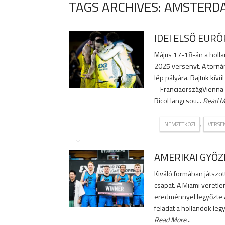
TAGS ARCHIVES: AMSTERD
IDEI ELSŐ EU
Május 17-18-án a holla
2025 versenyt. A torná
lép pályára. Rajtuk kív
– FranciaországVienna 
RicoHangcsou...
Read M
|
,
NEMZETKÖZI
VERSE
AMERIKAI GYŐ
Kiváló formában játszo
csapat. A Miami veretl
eredménnyel legyőzte a
feladat a hollandok legy
Read More
...