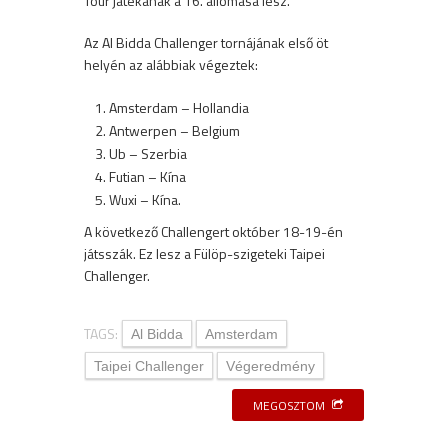
Tour játékának a 16. állomása lesz.
Az Al Bidda Challenger tornájának első öt
helyén az alábbiak végeztek:
Amsterdam – Hollandia
Antwerpen – Belgium
Ub – Szerbia
Futian – Kína
Wuxi – Kína.
A következő Challengert október 18-19-én
játsszák. Ez lesz a Fülöp-szigeteki Taipei
Challenger.
TAGS:
Al Bidda
Amsterdam
Taipei Challenger
Végeredmény
MEGOSZTOM