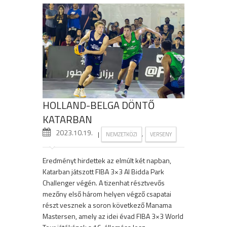
HOLLAND-BELGA DÖNTŐ
KATARBAN
2023.10.19.
|
,
NEMZETKÖZI
VERSENY
Eredményt hirdettek az elmúlt két napban,
Katarban játszott FIBA 3×3 Al Bidda Park
Challenger végén. A tizenhat résztvevős
mezőny első három helyen végző csapatai
részt vesznek a soron következő Manama
Mastersen, amely az idei évad FIBA 3×3 World