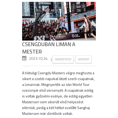
CSENGDUBAN LIMAN A
MESTER
2023.10.24.
|
,
NEMZETKÖZI
VERSENY
A hétvégi Csengdu Masters végre meghozta a
sikert a szebb napokat látott szerb csapatnak,
a Limannak. Megnyerték az idei World Tour
szezonjuk első versenyét. A csapatnak eddig
is voltak győzelmi esélyei, de eddig egyetlen
Mastersen sem sikerült első helyezést
elérniük, pedig a két héttel ezelőtti Sanghaj
Mastersen már döntősök voltak.