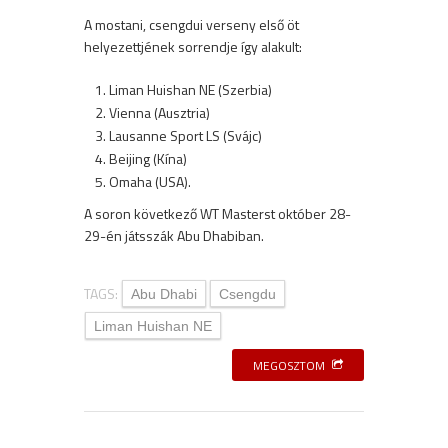
A mostani, csengdui verseny első öt
helyezettjének sorrendje így alakult:
Liman Huishan NE (Szerbia)
Vienna (Ausztria)
Lausanne Sport LS (Svájc)
Beijing (Kína)
Omaha (USA).
A soron következő WT Masterst október 28-
29-én játsszák Abu Dhabiban.
TAGS:
Abu Dhabi
Csengdu
Liman Huishan NE
MEGOSZTOM