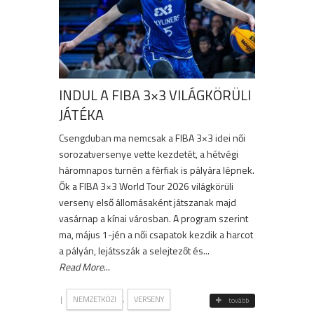
INDUL A FIBA 3×3 VILÁGKÖRÜLI
JÁTÉKA
Csengduban ma nemcsak a FIBA 3×3 idei női
sorozatversenye vette kezdetét, a hétvégi
háromnapos turnén a férfiak is pályára lépnek.
Ők a FIBA 3×3 World Tour 2026 világkörüli
verseny első állomásaként játszanak majd
vasárnap a kínai városban. A program szerint
ma, május 1-jén a női csapatok kezdik a harcot
a pályán, lejátsszák a selejtezőt és...
Read More
...
|
,
NEMZETKÖZI
VERSENY
tovább