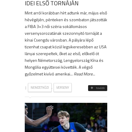
IDEI ELSŐ TORNÁJÁN
Mint arról korábban hírt adtunk már, május első
hévégéjén, pénteken és szombaton játszották
a FIBA 3×3 női széria sokállomásos
versenysorozatának szezonnyitó tornáját a
kínai Csengdu városban. A pályára lépő
tizenhat csapat közül legsikeresebben az USA
lányai szerepeltek, őket az első, előkelő öt
helyen Németország, Lengyelország Kína és
Mongólia együttesei követték. A végső
győzelmet kivívó amerikai...
Read More
...
|
,
NEMZETKÖZI
VERSENY
tovább