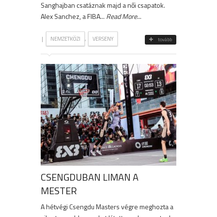
Sanghajban csatáznak majd a női csapatok.
Alex Sanchez, a FIBA...
Read More
...
|
,
NEMZETKÖZI
VERSENY
tovább
CSENGDUBAN LIMAN A
MESTER
A hétvégi Csengdu Masters végre meghozta a