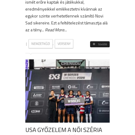
ismét erőre kaptak és játékukkal,
eredményeikkel emlékeztetni kívánnak az
egykor szinte verhetetlennek számító Novi
Sad sikereire. Ezt a feltételezést támasztja alá
az a tény...
Read More
...
|
,
NEMZETKÖZI
VERSENY
tovább
USA GYŐZELEM A NŐI SZÉRIA