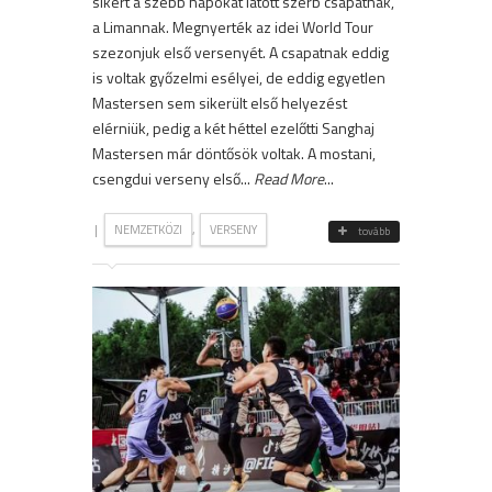
sikert a szebb napokat látott szerb csapatnak,
a Limannak. Megnyerték az idei World Tour
szezonjuk első versenyét. A csapatnak eddig
is voltak győzelmi esélyei, de eddig egyetlen
Mastersen sem sikerült első helyezést
elérniük, pedig a két héttel ezelőtti Sanghaj
Mastersen már döntősök voltak. A mostani,
csengdui verseny első...
Read More
...
|
,
NEMZETKÖZI
VERSENY
tovább