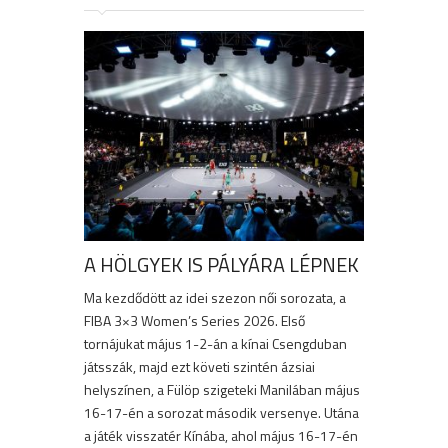
A HÖLGYEK IS PÁLYÁRA LÉPNEK
Ma kezdődött az idei szezon női sorozata, a
FIBA 3×3 Women’s Series 2026. Első
tornájukat május 1-2-án a kínai Csengduban
játsszák, majd ezt követi szintén ázsiai
helyszínen, a Fülöp szigeteki Manilában május
16-17-én a sorozat második versenye. Utána
a játék visszatér Kínába, ahol május 16-17-én