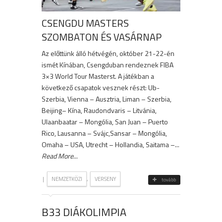
CSENGDU MASTERS
SZOMBATON ÉS VASÁRNAP
Az előttünk álló hétvégén, október 21-22-én
ismét Kínában, Csengduban rendeznek FIBA
3×3 World Tour Masterst. A játékban a
következő csapatok vesznek részt: Ub-
Szerbia, Vienna – Ausztria, Liman – Szerbia,
Beijing– Kína, Raudondvaris – Litvánia,
Ulaanbaatar – Mongólia, San Juan – Puerto
Rico, Lausanna – Svájc,Sansar – Mongólia,
Omaha – USA, Utrecht – Hollandia, Saitama –...
Read More
...
|
,
NEMZETKÖZI
VERSENY
tovább
B33 DIÁKOLIMPIA