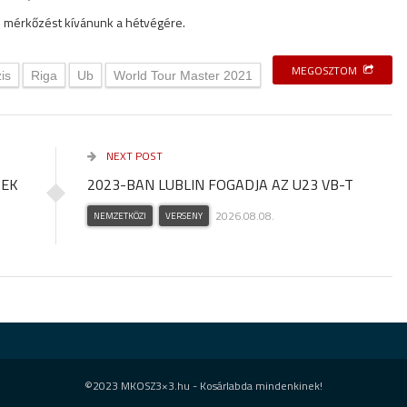
s mérkőzést kívánunk a hétvégére.
MEGOSZTOM
is
Riga
Ub
World Tour Master 2021
NEXT POST
NEK
2023-BAN LUBLIN FOGADJA AZ U23 VB-T
2026.08.08.
NEMZETKÖZI
VERSENY
©2023 MKOSZ3×3.hu - Kosárlabda mindenkinek!