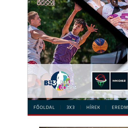
FŐOLDAL
3X3
HÍREK
EREDM