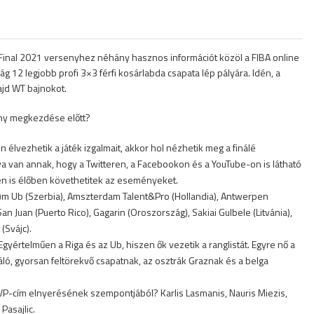
Final 2021 versenyhez néhány hasznos információt közöl a FIBA online
ág 12 legjobb profi 3×3 férfi kosárlabda csapata lép pályára. Idén, a
ajd WT bajnokot.
eny megkezdése előtt?
 élvezhetik a játék izgalmait, akkor hol nézhetik meg a finálé
van annak, hogy a Twitteren, a Facebookon és a YouTube-on is látható
en is élőben követhetitek az eseményeket.
)m Ub (Szerbia), Amszterdam Talent&Pro (Hollandia), Antwerpen
an Juan (Puerto Rico), Gagarin (Oroszország), Sakiai Gulbele (Litvánia),
(Svájc).
értelműen a Riga és az Ub, hiszen ők vezetik a ranglistát. Egyre nő a
ló, gyorsan feltörekvő csapatnak, az osztrák Graznak és a belga
VP-cím elnyerésének szempontjából? Karlis Lasmanis, Nauris Miezis,
Pasajlic.