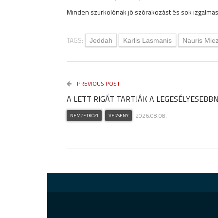
Minden szurkolónak jó szórakozást és sok izgalma
TAGS:
Jeddah
Karlis Lasmanis
Nauris Miez
PREVIOUS POST
A LETT RIGÁT TARTJÁK A LEGESÉLYESEBB
2026.08.08.
NEMZETKÖZI
VERSENY