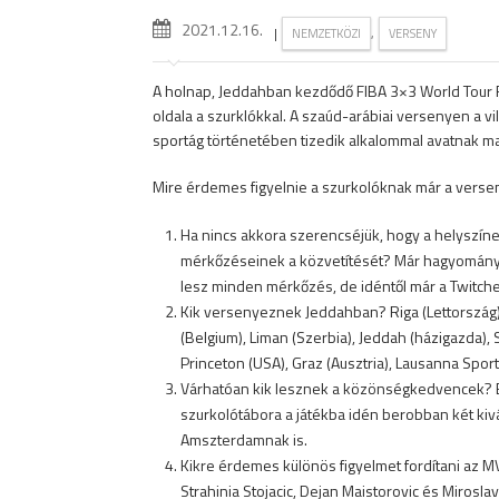
2021.12.16.
|
,
NEMZETKÖZI
VERSENY
A holnap, Jeddahban kezdődő FIBA 3×3 World Tour 
oldala a szurklókkal. A szaúd-arábiai versenyen a vil
sportág történetében tizedik alkalommal avatnak m
Mire érdemes figyelnie a szurkolóknak már a vers
Ha nincs akkora szerencséjük, hogy a helyszínen
mérkőzéseinek a közvetítését? Már hagyománya 
lesz minden mérkőzés, de idéntől már a Twitch
Kik versenyeznek Jeddahban? Riga (Lettország
(Belgium), Liman (Szerbia), Jeddah (házigazda), S
Princeton (USA), Graz (Ausztria), Lausanna Sport 
Várhatóan kik lesznek a közönségkedvencek? Egy
szurkolótábora a játékba idén berobban két kivá
Amszterdamnak is.
Kikre érdemes különös figyelmet fordítani az M
Strahinia Stojacic, Dejan Maistorovic és Miroslav 